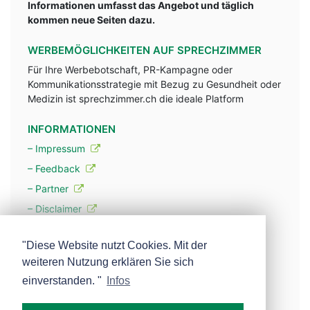
Informationen umfasst das Angebot und täglich
kommen neue Seiten dazu.
WERBEMÖGLICHKEITEN AUF SPRECHZIMMER
Für Ihre Werbebotschaft, PR-Kampagne oder
Kommunikationsstrategie mit Bezug zu Gesundheit oder
Medizin ist sprechzimmer.ch die ideale Platform
INFORMATIONEN
– Impressum
– Feedback
– Partner
– Disclaimer
– Datenschutzerklärung / Privacy Policy
"Diese Website nutzt Cookies. Mit der
weiteren Nutzung erklären Sie sich
– Werbung
einverstanden. "
Infos
– Mehr über unsere Experten