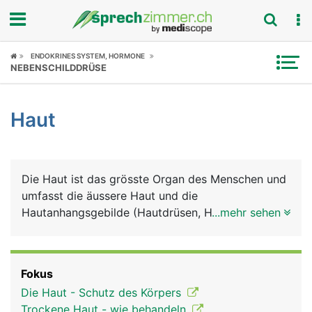
Fokus
ENDOKRINES SYSTEM, HORMONE
NEBENSCHILDDRÜSE
Krankheitsbilder
Haut
Symptome
Untersuchungen
Die Haut ist das grösste Organ des Menschen und
News
umfasst die äussere Haut und die
Hautanhangsgebilde (Hautdrüsen, Haare, Nägel).
...mehr sehen
Ratgeber
Auch die sichtbaren Schleimhäute von Mund,
Nase, Genitalien und After gehören zur Haut. Die
Rubriken
äussere Haut besteht grob aus drei Schichten:
Fokus
Oberhaut (Epidermis), Lederhaut (Dermis) und
Die Haut - Schutz des Körpers
Unterhaut (Subkutis). Zu den Hauptaufgaben der
Trockene Haut - wie behandeln