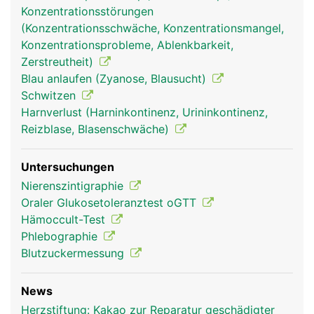
in die Lunge gepumpt wird, um wieder mit
Konzentrationsstörungen
frischem Sauerstoff aufgetankt zu werden. Das
(Konzentrationsschwäche, Konzentrationsmangel,
Herz pumpt dabei das Blut unermüdlich durch
Konzentrationsprobleme, Ablenkbarkeit,
beide Blutkreisläufe. Wird bei Anstrengung mehr
Zerstreutheit)
Sauerstoff benötigt pumpt es schneller, in Ruhe
Blau anlaufen (Zyanose, Blausucht)
pumpt es langsamer. Im Schnitt dauert es etwa
Schwitzen
eine Minute, bis das Blut einmal durch den Körper
Harnverlust (Harninkontinenz, Urininkontinenz,
zirkuliert.
Reizblase, Blasenschwäche)
Untersuchungen
Nierenszintigraphie
Oraler Glukosetoleranztest oGTT
Hämoccult-Test
Phlebographie
Blutzuckermessung
News
blutkreislauf frau
blutkreislauf mann
Herzstiftung: Kakao zur Reparatur geschädigter