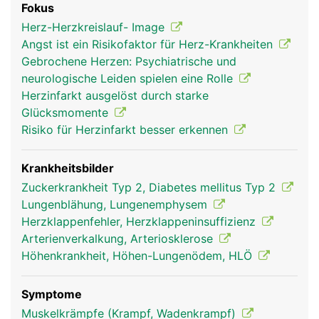
Fokus
den lebensnotwendigen Sauerstoff anzureichern.
Herz-Herzkreislauf- Image
Herz, Blutkreislauf und Lunge bilden daher eine
Angst ist ein Risikofaktor für Herz-Krankheiten
Funktionseinheit. Alle Blutgefässe, die das Blut
Gebrochene Herzen: Psychiatrische und
vom Herz wegleiten, heissen Arterien; alle
neurologische Leiden spielen eine Rolle
Blutgefässe, die das Blut zum Herz hinführen,
Herzinfarkt ausgelöst durch starke
heissen Venen. Genau genommen hat der Körper
Glücksmomente
zwei ineinandergreifende Blutkreisläufe: den
Risiko für Herzinfarkt besser erkennen
grossen Körperkreislauf und den kleineren
Lungenkreislauf. Das in der Lunge mit Sauerstoff
angereicherte Blut fliesst über die Lungenvenen
Krankheitsbilder
zum linken Herzvorhof und in die linke
Zuckerkrankheit Typ 2, Diabetes mellitus Typ 2
Herzkammer. Von dort wird das sauerstoffreiche
Lungenblähung, Lungenemphysem
Blut über die Hauptschlagader (Aorta) in den
Herzklappenfehler, Herzklappeninsuffizienz
Körper gepumpt. In umgekehrter Richtung fliesst
Arterienverkalkung, Arteriosklerose
das verbrauchte (sauerstoffarme und
Höhenkrankheit, Höhen-Lungenödem, HLÖ
kohlendioxidreiche) Blut über die Körpervenen
zum rechten Herzvorhof und in die rechte
Symptome
Herzkammer, von wo es über die Lungenarterien
Muskelkrämpfe (Krampf, Wadenkrampf)