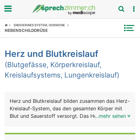
Fokus
ENDOKRINES SYSTEM, HORMONE
NEBENSCHILDDRÜSE
Krankheitsbilder
Herz und Blutkreislauf
Symptome
(Blutgefässe, Körperkreislauf,
Untersuchungen
Kreislaufsystems, Lungenkreislauf)
News
Ratgeber
Herz und Blutkreislauf bilden zusammen das Herz-
Kreislauf-System, das den gesamten Körper mit
Rubriken
Blut und Sauerstoff versorgt. Das Herz ist dabei
...mehr sehen
die zentrale Pumpe und der Blutkreislauf das
Transport- und Verteilungssystem. Auch die Lunge
ist in diesem System eingebunden, um das Blut mit