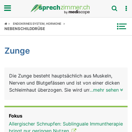
Fokus
ENDOKRINES SYSTEM, HORMONE
NEBENSCHILDDRÜSE
Krankheitsbilder
Zunge
Symptome
Untersuchungen
Die Zunge besteht hauptsächlich aus Muskeln,
News
Nerven und Blutgefässen und ist von einer dicken
Schleimhaut überzogen. Sie wird unterteilt in
...mehr sehen
Ratgeber
Zungenspitze, Zungenkörper (Zungenrücken) und
Zungengrund, der mit dem Mundboden
Rubriken
verwachsen ist. Am Zungengrund befindet sich die
Fokus
Zungenmandel, die der Infektabwehr dient. Die
Allergischer Schnupfen: Sublinguale Immuntherapie
Zunge erfüllt viele Aufgaben: Sie ist unerlässlich
bringt nur geringen Nutzen