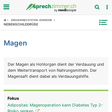
Fokus
ENDOKRINES SYSTEM, HORMONE
NEBENSCHILDDRÜSE
Krankheitsbilder
Magen
Symptome
Untersuchungen
Der Magen als Hohlorgan dient der Verdauung und
News
dem Weitertransport von Nahrungsmitteln. Der
Magensaft dient dabei als Verdauungshilfe.
Ratgeber
Rubriken
Fokus
Adipositas: Magenoperation kann Diabetes Typ 2-
Risiko senken