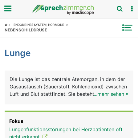
Fokus
ENDOKRINES SYSTEM, HORMONE
NEBENSCHILDDRÜSE
Krankheitsbilder
Lunge
Symptome
Untersuchungen
Die Lunge ist das zentrale Atemorgan, in dem der
News
Gasaustausch (Sauerstoff, Kohlendioxid) zwischen
Luft und Blut stattfindet. Sie besteht aus einem
...mehr sehen
Ratgeber
rechten und einem linken Lungenflügel, die
zusammen mit dem Herz, den grossen
Rubriken
Blutgefässen (Aorta, Hohlvenen), der Luftröhre,
Fokus
der Speiseröhre und verschiedene Nerven in der
Lungenfunktionsstörungen bei Herzpatienten oft
Brusthöhle liegen. Geschützt werden die
nicht erkannt