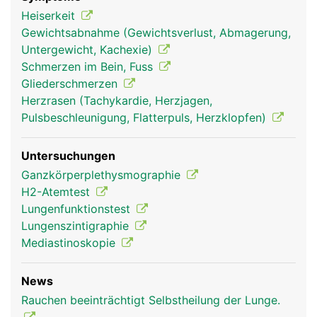
(Brustfell). Der feine Spalt zwischen ist mit einer
Heiserkeit
geringen Menge Flüssigkeit gefüllt, sodass sich die
Gewichtsabnahme (Gewichtsverlust, Abmagerung,
Lunge beim Atmen reibungslos dehnen und
Untergewicht, Kachexie)
zusammenziehen kann.
Schmerzen im Bein, Fuss
Gliederschmerzen
Herzrasen (Tachykardie, Herzjagen,
Pulsbeschleunigung, Flatterpuls, Herzklopfen)
Untersuchungen
Ganzkörperplethysmographie
H2-Atemtest
Lungenfunktionstest
Lungenszintigraphie
Lunge Frau
Lunge Mann
Mediastinoskopie
News
Rauchen beeinträchtigt Selbstheilung der Lunge.