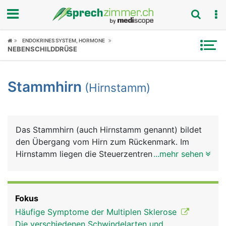
Fokus
ENDOKRINES SYSTEM, HORMONE
NEBENSCHILDDRÜSE
Krankheitsbilder
Stammhirn
(Hirnstamm)
Symptome
Untersuchungen
Das Stammhirn (auch Hirnstamm genannt) bildet
News
den Übergang vom Hirn zum Rückenmark. Im
Hirnstamm liegen die Steuerzentren für
...mehr sehen
Ratgeber
lebenswichtige Grundfunktionen wie Atmung,
Herzschlag, Blutdruck, aber auch Urinstinkte (z.B.
Rubriken
Fluchtreflex, sexueller Trieb) sowie Reflexe wie
Fokus
Husten, Niesen und Schlucken.
Häufige Symptome der Multiplen Sklerose
Die verschiedenen Schwindelarten und