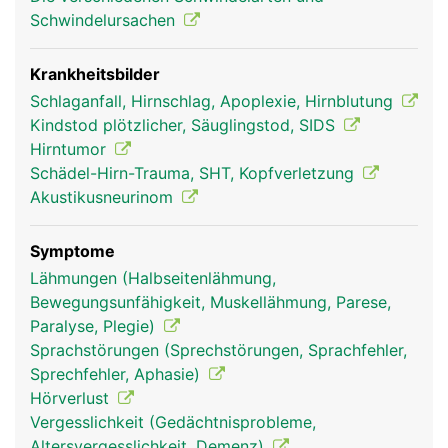
Schwindelursachen
Krankheitsbilder
Schlaganfall, Hirnschlag, Apoplexie, Hirnblutung
Kindstod plötzlicher, Säuglingstod, SIDS
Hirntumor
Schädel-Hirn-Trauma, SHT, Kopfverletzung
Akustikusneurinom
Stammhirn Frau
Stammhirn Mann
Symptome
Lähmungen (Halbseitenlähmung,
Bewegungsunfähigkeit, Muskellähmung, Parese,
Paralyse, Plegie)
Sprachstörungen (Sprechstörungen, Sprachfehler,
Sprechfehler, Aphasie)
Hörverlust
Vergesslichkeit (Gedächtnisprobleme,
Altersvergesslichkeit, Demenz)