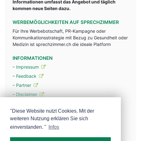
Informationen umfasst das Angebot und täglich
kommen neue Seiten dazu.
WERBEMÖGLICHKEITEN AUF SPRECHZIMMER
Für Ihre Werbebotschaft, PR-Kampagne oder
Kommunikationsstrategie mit Bezug zu Gesundheit oder
Medizin ist sprechzimmer.ch die ideale Platform
INFORMATIONEN
– Impressum
– Feedback
– Partner
– Disclaimer
– Datenschutzerklärung / Privacy Policy
"Diese Website nutzt Cookies. Mit der
weiteren Nutzung erklären Sie sich
– Werbung
einverstanden. "
Infos
– Mehr über unsere Experten