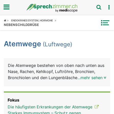
Fokus
ENDOKRINES SYSTEM, HORMONE
NEBENSCHILDDRÜSE
Krankheitsbilder
Atemwege
(Luftwege)
Symptome
Untersuchungen
Die Atemwege bestehen von oben nach unten aus
News
Nase, Rachen, Kehlkopf, Luftröhre, Bronchien,
Bronchiolen und den Lungenbläschen, in denen der
...mehr sehen
Ratgeber
Gasaustausch (Sauerstoff, Kohlendioxid) zwischen
Luft und Blut stattfinden. Bis zum Beginn der
Rubriken
Luftröhre werden die Atemwege als obere
Fokus
Atemwege bezeichnet, von der Luftröhre abwärts
Die häufigsten Erkrankungen der Atemwege
als untere Atemwege. Auf dem Weg zur Lunge
Starkes Immunsystem – Schutz gegen