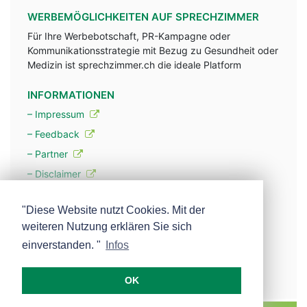
WERBEMÖGLICHKEITEN AUF SPRECHZIMMER
Für Ihre Werbebotschaft, PR-Kampagne oder
Kommunikationsstrategie mit Bezug zu Gesundheit oder
Medizin ist sprechzimmer.ch die ideale Platform
INFORMATIONEN
– Impressum
– Feedback
– Partner
– Disclaimer
– Datenschutzerklärung / Privacy Policy
"Diese Website nutzt Cookies. Mit der
weiteren Nutzung erklären Sie sich
– Werbung
einverstanden. "
Infos
– Mehr über unsere Experten
OK