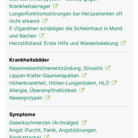
wird die Luft erwärmt, angefeuchtet und gereinigt.
Krankheitserreger
Dies erfolgt über die gut durchbluteten
Lungenfunktionsstörungen bei Herzpatienten oft
Schleimhäute der Atemwege, die mit feinsten
nicht erkannt
Flimmerhärchen ausgestattet sind. Je kälter die
E-Zigaretten schädigen die Schleimhaut in Mund
Luft, desto stärker wird die Schleimhaut zur
und Rachen
Erwärmung durchblutet. Die Schleimhaut fängt
Herzstillstand: Erste Hilfe und Wiederbelebung
ausserdem kleinste eingeatmete Partikel ab (z.B.
Staub, Pollen, Bakterien) und die beweglichen
Flimmerhärchen transportieren den Schleim zurück
Krankheitsbilder
in den Rachen wo er entweder geschluckt oder
Nasennebenhöhlenentzündung, Sinusitis
ausgehustet wird. Zusätzlich zur Reinigung wird
Lippen-Kiefer-Gaumenspalten
die Atemluft durch die Schleimhaut angefeuchtet.
Höhenkrankheit, Höhen-Lungenödem, HLÖ
Flimmerhärchen und Schleimhaut sind sehr
Allergie, Überempfindlichkeit
empfindlich und werden durch Reize wie Rauchen,
Nasenpolypen
Luftverschmutzung oder chronische Entzündungen
dauerhaft geschädigt.
Symptome
Gelenkschmerzen (Arthralgie)
Angst (Furcht, Panik, Angststörungen,
Panikattacke)