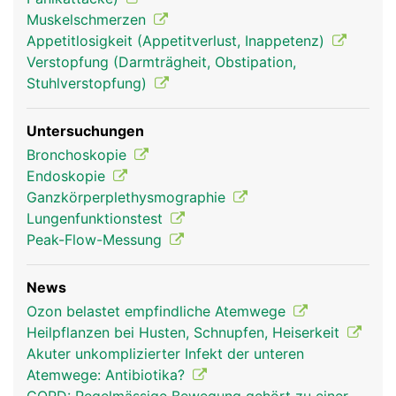
Muskelschmerzen
Appetitlosigkeit (Appetitverlust, Inappetenz)
Verstopfung (Darmträgheit, Obstipation,
Stuhlverstopfung)
Untersuchungen
Atemwege Frau
Atemwege Mann
Atemwege Mann
Bronchoskopie
Kopf Links
Endoskopie
Ganzkörperplethysmographie
Lungenfunktionstest
Peak-Flow-Messung
News
Ozon belastet empfindliche Atemwege
Heilpflanzen bei Husten, Schnupfen, Heiserkeit
Akuter unkomplizierter Infekt der unteren
Atemwege Frau
Atemwege: Antibiotika?
Kopf Links