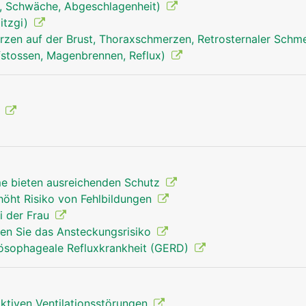
, Schwäche, Abgeschlagenheit)
Hitzgi)
zen auf der Brust, Thoraxschmerzen, Retrosternaler Schm
stossen, Magenbrennen, Reflux)
Zwerchfell Mann
g
e bieten ausreichenden Schutz
höht Risiko von Fehlbildungen
i der Frau
ren Sie das Ansteckungsrisiko
ösophageale Refluxkrankheit (GERD)
iktiven Ventilationsstörungen