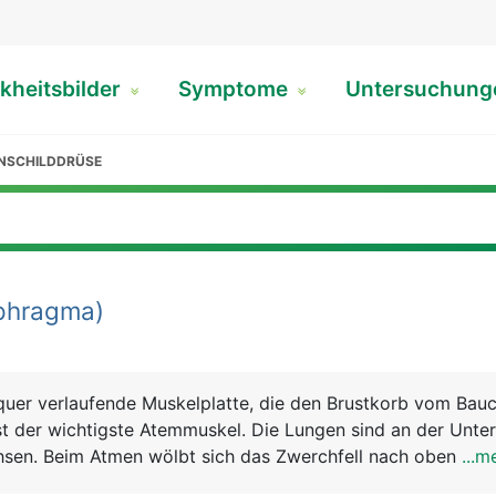
kheitsbilder
Symptome
Untersuchun
NSCHILDDRÜSE
phragma)
 quer verlaufende Muskelplatte, die den Brustkorb vom Ba
ist der wichtigste Atemmuskel. Die Lungen sind an der Unter
sen. Beim Atmen wölbt sich das Zwerchfell nach oben bzw
...m
damit die Lunge beim Ein- und Ausatmen. Man nennt diese 