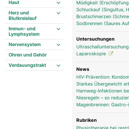
Haut
Müdigkeit (Erschöpfung
Schluckauf (Singultus, 
Herz und
Brustschmerzen (Schmer
Blutkreislauf
Sodbrennen (Saures Auf
Immun- und
Zwerchfell Frau
Lymphsystem
Untersuchungen
Nervensystem
Ultraschalluntersuchun
Laparoskopie
Ohren und Gehör
Verdauungstrakt
News
HIV-Prävention: Kondom
Starkes Übergewicht er
Harnweg-Infektionen be
Niesregeln – so reduzie
Magenbrennen: Gastro-
Rubriken
Physiotherapie bei restr