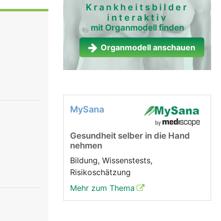
die
Krankheitsbilder
interaktiv
tur
mit Organmodell finden
gesamte
im Einatmen
Organmodell anschauen
ammen, in
MySana
Gesundheit selber in die Hand
nehmen
Bildung, Wissenstests,
Risikoschätzung
Mehr zum Thema