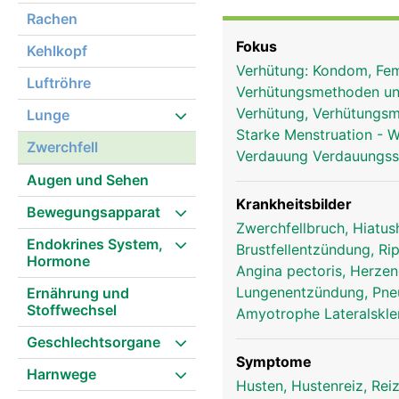
auch Zwerchfellatmung 
Rachen
Muskeln des Brustkorbes
Fokus
Kehlkopf
bezeichnet und kommen 
Verhütung: Kondom, Fe
Brustkorb hebt und sen
Luftröhre
Verhütungsmethoden un
zu allen Seiten ausein
Verhütung, Verhütungs
Lunge
Ruhe überwiegt jedoch 
Starke Menstruation - 
Zwerchfell
Verdauung Verdauungs
Augen und Sehen
Krankheitsbilder
Bewegungsapparat
Zwerchfellbruch, Hiatus
Endokrines System,
Brustfellentzündung, Ri
Hormone
Angina pectoris, Herze
Lungenentzündung, Pn
Ernährung und
Stoffwechsel
Amyotrophe Lateralskle
Geschlechtsorgane
Symptome
Harnwege
Husten, Hustenreiz, Re