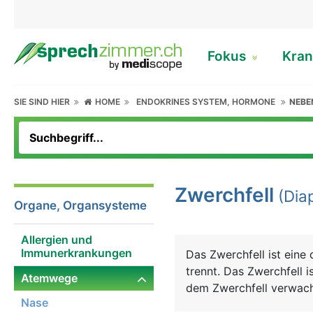
Fokus
Kran
SIE SIND HIER
HOME
ENDOKRINES SYSTEM, HORMONE
NEBE
Zwerchfell
(Dia
Organe, Organsysteme
Allergien und
Immunerkrankungen
Das Zwerchfell ist eine
trennt. Das Zwerchfell 
Atemwege
dem Zwerchfell verwach
Nase
unten und unterstützt 