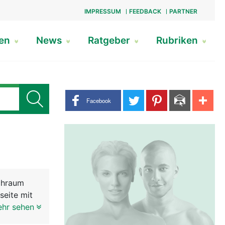
IMPRESSUM
FEEDBACK
PARTNER
gen
News
Ratgeber
Rubriken
Share buttons
Facebook
uchraum
seite mit
. nach
ehr sehen
Atmung