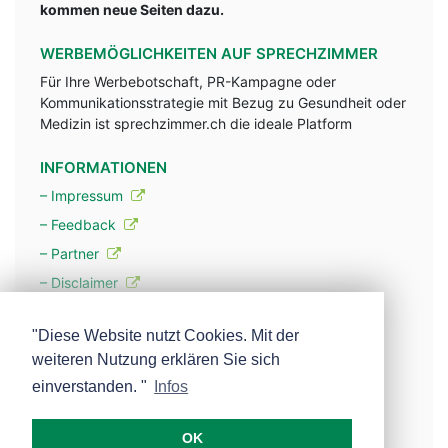
kommen neue Seiten dazu.
WERBEMÖGLICHKEITEN AUF SPRECHZIMMER
Für Ihre Werbebotschaft, PR-Kampagne oder
Kommunikationsstrategie mit Bezug zu Gesundheit oder
Medizin ist sprechzimmer.ch die ideale Platform
INFORMATIONEN
– Impressum
– Feedback
– Partner
– Disclaimer
– Datenschutzerklärung / Privacy Policy
"Diese Website nutzt Cookies. Mit der
weiteren Nutzung erklären Sie sich
– Werbung
einverstanden. "
Infos
– Mehr über unsere Experten
OK