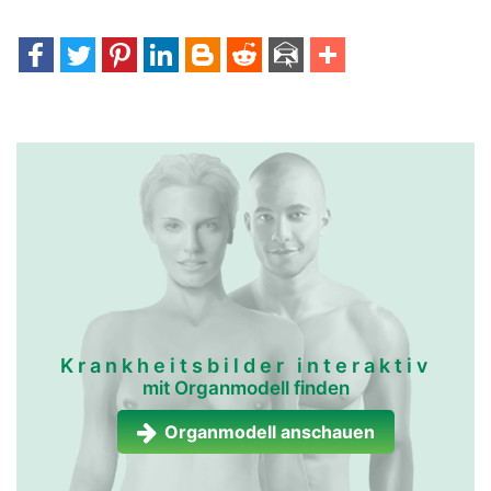
mundspeicheldrüsen
mundspeicheldrüsen
frau
mann
Krankheitsbilder interaktiv
mit Organmodell finden
Organmodell anschauen