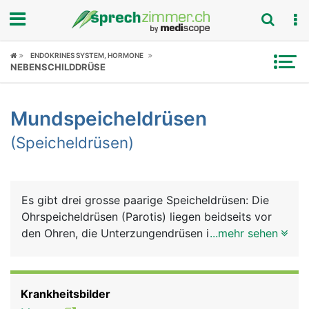
Fokus
ENDOKRINES SYSTEM, HORMONE
NEBENSCHILDDRÜSE
Krankheitsbilder
Mundspeicheldrüsen
Symptome
(Speicheldrüsen)
Untersuchungen
News
Es gibt drei grosse paarige Speicheldrüsen: Die
Ohrspeicheldrüsen (Parotis) liegen beidseits vor
Ratgeber
den Ohren, die Unterzungendrüsen im Mundboden
...mehr sehen
unter der Zunge und die Unterkieferdrüsen hinten
Rubriken
an der Innenseite des Unterkiefers. Gemeinsam
produzieren sie 90% des Speichels. Den Rest
Krankheitsbilder
produzieren mehrere kleine Speicheldrüsen, die im