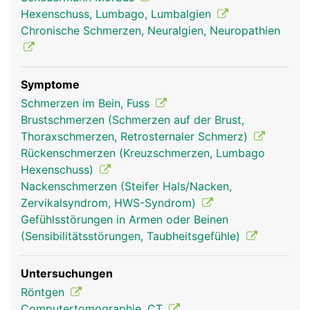
sind und so die Beweglichkeit der Wirbelsäule
Hexenschuss, Lumbago, Lumbalgien
ermöglichen.
Chronische Schmerzen, Neuralgien, Neuropathien
Symptome
Schmerzen im Bein, Fuss
Brustschmerzen (Schmerzen auf der Brust,
Thoraxschmerzen, Retrosternaler Schmerz)
Rückenschmerzen (Kreuzschmerzen, Lumbago
Hexenschuss)
Nackenschmerzen (Steifer Hals/Nacken,
Wirbelgelenke Frau
Wirbelgelenke
Mann
Zervikalsyndrom, HWS-Syndrom)
Gefühlsstörungen in Armen oder Beinen
(Sensibilitätsstörungen, Taubheitsgefühle)
Untersuchungen
Röntgen
Computertomographie, CT