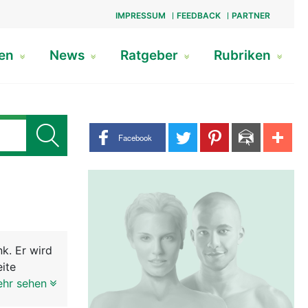
IMPRESSUM
FEEDBACK
PARTNER
gen
News
Ratgeber
Rubriken
Share buttons
Facebook
k. Er wird
eite
es
ehr sehen
gen sie