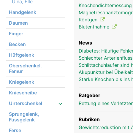
Ulna, Elle
Knochendichtemessun
Handgelenk
Magnetresonanztomog
Röntgen
Daumen
Blutentnahme
Unterarm Frau
Finger
News
Becken
Diabetes: Häufige Fehle
Hüftgelenk
Schlechter Arterienflu
Schlittschuhläufer sind 
Oberschenkel,
Femur
Akupunktur bei Übelkei
Starke Knochen bis ins
Kniegelenk
Kniescheibe
Ratgeber
Unterschenkel
Rettung eines Verletzte
Sprungelenk,
Rubriken
Fussgelenk
Gewichtsreduktion mit 
Ferse