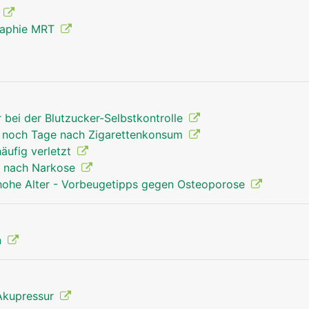
g
raphie MRT
Unterarm Mann
r bei der Blutzucker-Selbstkontrolle
ss noch Tage nach Zigarettenkonsum
häufig verletzt
t nach Narkose
 hohe Alter - Vorbeugetipps gegen Osteoporose
n
Akupressur