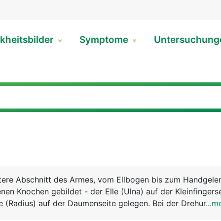
kheitsbilder
Symptome
Untersuchun
ntere Abschnitt des Armes, vom Ellbogen bis zum Handgelen
nen Knochen gebildet - der Elle (Ulna) auf der Kleinfingers
e (Radius) auf der Daumenseite gelegen. Bei der Drehung d
...m
sich Elle und Speiche. Zeigt die Handfläche nach oben, lie