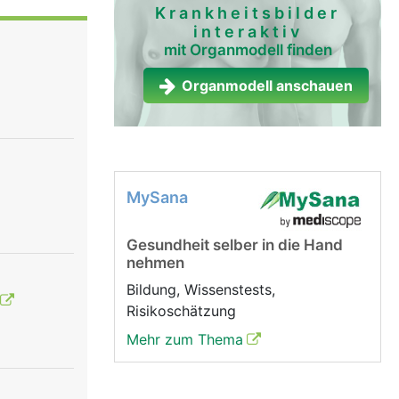
 Diese
Krankheitsbilder
interaktiv
nde
mit Organmodell finden
 Sehnen
Organmodell anschauen
gung der
MySana
Gesundheit selber in die Hand
nehmen
Bildung, Wissenstests,
Risikoschätzung
Mehr zum Thema