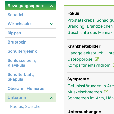
nebeneinander, zeigt si
Bewegungsapparat
Drehbewegung wird durc
Fokus
Schädel
ermöglicht. Das Zusamm
Prostatakrebs: Schädig
ermöglicht komplexe B
Wirbelsäule
Branding: Brandzeichen
gleichzeitiger Drehung
Geschichte des Henna-
Rippen
Hände und Finger, dere
Brustbein
Krankheitsbilder
Schultergelenk
Handgelenksbruch, Unte
Osteoporose
Schlüsselbein,
Klavikula
Kompartmentsyndrom
Schulterblatt,
Symptome
Skapula
Gefühlsstörungen in Arm
Oberarm, Humerus
Muskelschmerzen
Unterarm
Schmerzen im Arm, Hä
Radius, Speiche
Untersuchungen