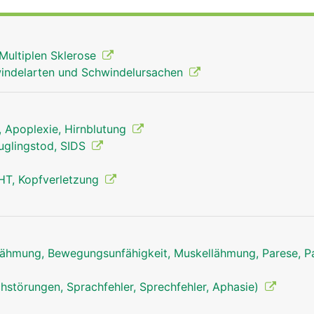
Multiplen Sklerose
indelarten und Schwindelursachen
g, Apoplexie, Hirnblutung
äuglingstod, SIDS
HT, Kopfverletzung
ähmung, Bewegungsunfähigkeit, Muskellähmung, Parese, Pa
hstörungen, Sprachfehler, Sprechfehler, Aphasie)
Stammhirn Mann