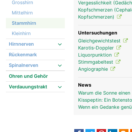
Grosshirn
Vergesslichkeit (Gedäch
Kopfschmerzen (Cephalg
Mittelhirn
Kopfschmerzen)
Stammhirn
Untersuchungen
Kleinhirn
Gleichgewichtstest
Hirnnerven
Karotis-Doppler
Rückenmark
Liquorpunktion
Stimmgabeltest
Spinalnerven
Angiographie
Ohren und Gehör
News
Verdauungstrakt
Warum die Sonne einen 
Kisspeptin: Ein Botensto
Wenn ein Gedanke genüg