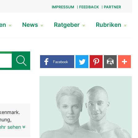
IMPRESSUM
FEEDBACK
PARTNER
gen
News
Ratgeber
Rubriken
Share buttons
Facebook
kenmark.
mung,
ie Reflexe
ehr sehen