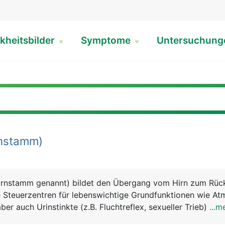
kheitsbilder
Symptome
Untersuchun
nstamm)
irnstamm genannt) bildet den Übergang vom Hirn zum Rüc
e Steuerzentren für lebenswichtige Grundfunktionen wie At
ber auch Urinstinkte (z.B. Fluchtreflex, sexueller Trieb) sow
...m
 Schlucken.