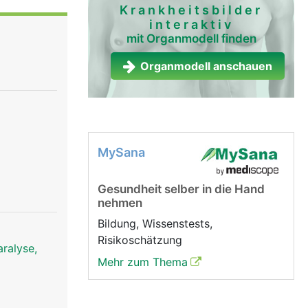
Krankheitsbilder
interaktiv
mit Organmodell finden
Organmodell anschauen
MySana
Gesundheit selber in die Hand
nehmen
Bildung, Wissenstests,
Risikoschätzung
ralyse,
Mehr zum Thema