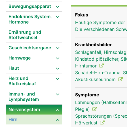
Bewegungsapparat
Fokus
Endokrines System,
Hormone
Häufige Symptome der 
Die verschiedenen Schw
Ernährung und
Stoffwechsel
Krankheitsbilder
Geschlechtsorgane
Schlaganfall, Hirnschla
Harnwege
Kindstod plötzlicher, S
Hirntumor
Haut
Schädel-Hirn-Trauma, S
Herz und
Akustikusneurinom
Blutkreislauf
Immun- und
Symptome
Lymphsystem
Lähmungen (Halbseitenl
Plegie)
Nervensystem
Sprachstörungen (Sprec
Stammhirn Frau
Hirn
Hörverlust