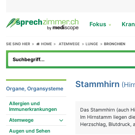
Fokus
Kran
SIE SIND HIER
HOME
ATEMWEGE
LUNGE
BRONCHIEN
Stammhirn
(Hir
Organe, Organsysteme
Allergien und
Immunerkrankungen
Das Stammhirn (auch H
Im Hirnstamm liegen di
Atemwege
Herzschlag, Blutdruck, a
Augen und Sehen
wie Husten, Niesen und