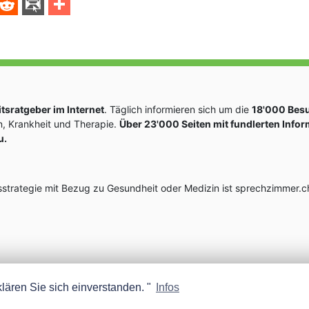
sratgeber im Internet
. Täglich informieren sich um die
18'000 Bes
, Krankheit und Therapie.
Über 23'000 Seiten mit fundlerten Info
u.
rategie mit Bezug zu Gesundheit oder Medizin ist sprechzimmer.ch
lären Sie sich einverstanden. "
Infos
MEDISCOPE AG E-MAIL:
INFO@MEDISCOPE.CH