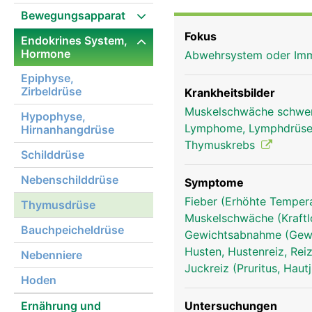
kleiner Geweberest vor.
Bewegungsapparat
körpereigenen Abwehr (
Fokus
Endokrines System,
Abwehrzellen - die T-L
Hormone
Abwehrsystem oder I
und auf ihre Aufgabe v
Lymphknoten und die Mi
Epiphyse,
Zirbeldrüse
anderem das Körperwac
Krankheitsbilder
unterstützen. Schon de
Muskelschwäche schwe
Hypophyse,
"Lebensenergie" steuert
Lymphome, Lymphdrüse
Hirnanhangdrüse
Thymuskrebs
Schilddrüse
Nebenschilddrüse
Symptome
Fieber (Erhöhte Tempera
Thymusdrüse
Muskelschwäche (Kraftl
Bauchpeicheldrüse
Gewichtsabnahme (Gewi
Husten, Hustenreiz, Re
Nebenniere
Juckreiz (Pruritus, Hau
Hoden
Ernährung und
Untersuchungen