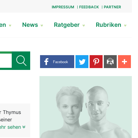
IMPRESSUM
FEEDBACK
PARTNER
gen
News
Ratgeber
Rubriken
Share buttons
Facebook
er Thymus
seiner
 wie eine
ehr sehen
h als