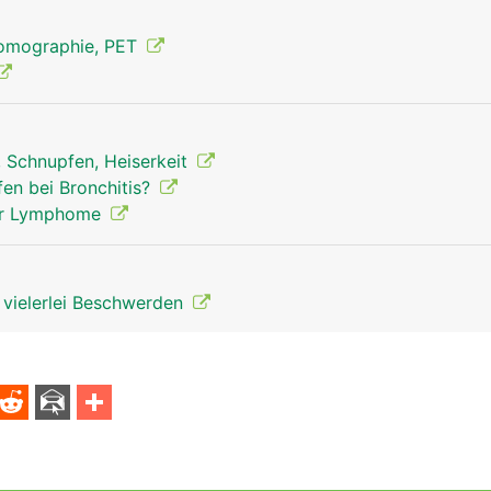
Tomographie, PET
, Schnupfen, Heiserkeit
Thymusdrüse Mann
fen bei Bronchitis?
 der Lymphome
t vielerlei Beschwerden