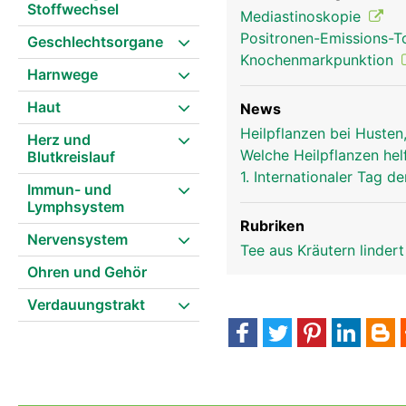
Stoffwechsel
Mediastinoskopie
Positronen-Emissions-
Geschlechtsorgane
Knochenmarkpunktion
Harnwege
Haut
News
Heilpflanzen bei Husten
Herz und
Thymusdrüse Frau
Welche Heilpflanzen hel
Blutkreislauf
1. Internationaler Tag
Immun- und
Lymphsystem
Rubriken
Nervensystem
Tee aus Kräutern linder
Ohren und Gehör
Verdauungstrakt