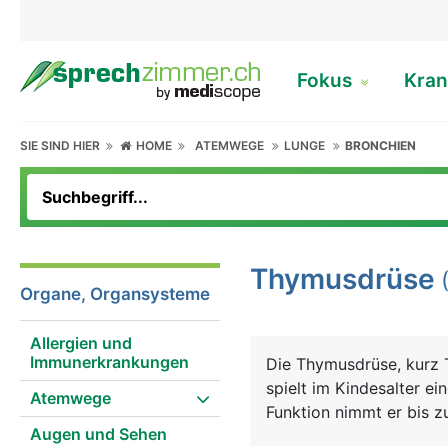
Fokus
Kran
SIE SIND HIER
HOME
ATEMWEGE
LUNGE
BRONCHIEN
Thymusdrüse
Organe, Organsysteme
Allergien und
Immunerkrankungen
Die Thymusdrüse, kurz 
spielt im Kindesalter e
Atemwege
Funktion nimmt er bis z
Augen und Sehen
Kinderfaust), danach ve