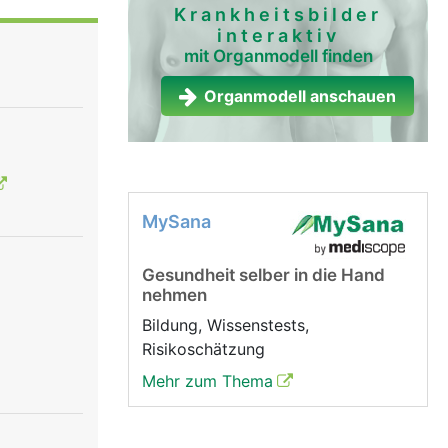
 der
Krankheitsbilder
interaktiv
mit Organmodell finden
produziert
ark, die
Organmodell anschauen
 unter
MySana
Gesundheit selber in die Hand
nehmen
Bildung, Wissenstests,
Risikoschätzung
Mehr zum Thema