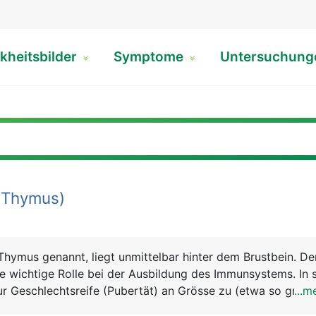
kheitsbilder
Symptome
Untersuchun
(Thymus)
Thymus genannt, liegt unmittelbar hinter dem Brustbein. D
ine wichtige Rolle bei der Ausbildung des Immunsystems. In 
ur Geschlechtsreife (Pubertät) an Grösse zu (etwa so gross
...m
rkümmert er im Laufe des Lebens und liegt im Alter nur noc