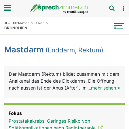
Fokus
ATEMWEGE
LUNGE
BRONCHIEN
Krankheitsbilder
Mastdarm
(Enddarm, Rektum)
Symptome
Untersuchungen
Der Mastdarm (Rektum) bildet zusammen mit dem
News
Analkanal das Ende des Dickdarms. Die Öffnung
nach aussen ist der Anus (After). Im Mastdarm
...mehr sehen
Ratgeber
wird der Stuhl bis zur willentlichen Stuhlentleerung
gespeichert. Sobald der Mastdarm voll ist, wird
Rubriken
der Stuhldrang ausgelöst. Der Analkanal ist von
Fokus
einem inneren und einem äusseren Schliessmuskel
Prostatakakrebs: Geringes Risiko von
umgeben. Der innere Afterschliessmuskel ist nicht
Spätkomplikationen nach Radiotherapie