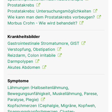
willentlich beeinflussbar. Er erschlafft automatisch
Prostatakrebs
bei Kontakt mit dem Stuhl und lässt ihn in den
Prostatakrebs: Untersuchungsmöglichkeiten
oberen Analkanal gleiten. Der äussere
Wie kann man dem Prostatakrebs vorbeugen?
Schliessmuskel kann selbst zur willentlichen
Morbus Crohn - Wie wird behandelt?
Stuhlentleerung gesteuert werden.
Krankheitsbilder
Gastrointestinale Stromatumore, GIST
Verstopfung, Obstipation
Reizdarm, Colon irritabile
Darmpolypen
Akutes Abdomen
Symptome
mastdarm rektum
mastdarm rektum
Lähmungen (Halbseitenlähmung,
frau
mann
Bewegungsunfähigkeit, Muskellähmung, Parese,
Paralyse, Plegie)
Kopfschmerzen (Cephalgie, Migräne, Kopfweh,
Spannungskopfschmerzen, Cluster-