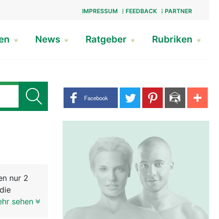
IMPRESSUM
FEEDBACK
PARTNER
gen
News
Ratgeber
Rubriken
Share buttons
Facebook
en nur 2
die
 die durch
ehr sehen
ie