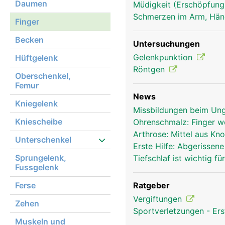
Daumen
Müdigkeit (Erschöpfung
Schmerzen im Arm, Hä
Finger Frau
Finger
Becken
Untersuchungen
Gelenkpunktion
Hüftgelenk
Röntgen
Oberschenkel,
Femur
News
Kniegelenk
Missbildungen beim Un
Kniescheibe
Ohrenschmalz: Finger 
Arthrose: Mittel aus K
Unterschenkel
Erste Hilfe: Abgerissen
Sprungelenk,
Tiefschlaf ist wichtig f
Fussgelenk
Ferse
Ratgeber
Vergiftungen
Zehen
Sportverletzungen - Ers
Muskeln und