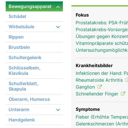
Bewegung der Finger er
Bewegungsapparat
der Daumen hat einen e
Fokus
Schädel
Bewegungsumfang verleih
Prostatakrebs: PSA-Frü
Wirbelsäule
Prostatakrebs-Vorsorge
Übungen gegen Konzent
Rippen
Vitaminpräparate schüt
Brustbein
Untersuchungsmöglichk
Schultergelenk
Krankheitsbilder
Schlüsselbein,
Klavikula
Infektionen der Hand: 
Rheumatoide Arthritis
Schulterblatt,
Ganglion
Skapula
Schnellender Finger
Oberarm, Humerus
Symptome
Unterarm
Fieber (Erhöhte Tempera
Handgelenk
Gelenkschmerzen (Arthr