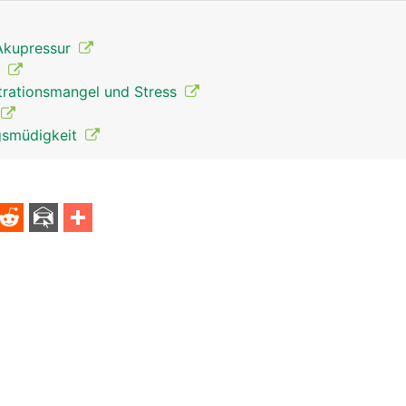
Akupressur
t
rationsmangel und Stress
gsmüdigkeit