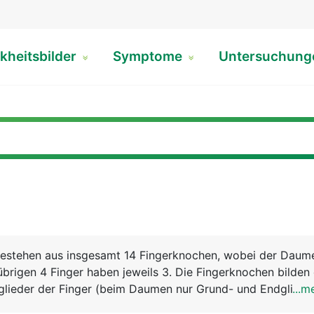
kheitsbilder
Symptome
Untersuchun
bestehen aus insgesamt 14 Fingerknochen, wobei der Daum
übrigen 4 Finger haben jeweils 3. Die Fingerknochen bilden 
glieder der Finger (beim Daumen nur Grund- und Endglied),
...m
 sind. Die Endglieder der Finger tragen die Fingernägel. D