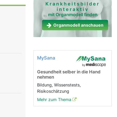
eln. Nur
Krankheitsbilder
interaktiv
mit Organmodell finden
d Fühlen.
Organmodell anschauen
MySana
Gesundheit selber in die Hand
nehmen
Bildung, Wissenstests,
Risikoschätzung
Mehr zum Thema