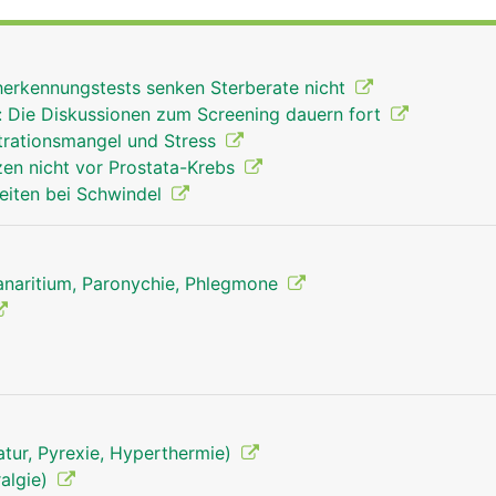
folgt über Sehen und Bänder der Hand- und Unterarmmusk
igenen Muskel, den Daumenballen, der ihm einen grösseren
t. Die Hauptfunktionen der Finger sind Greifen, Tasten un
herkennungstests senken Sterberate nicht
: Die Diskussionen zum Screening dauern fort
rationsmangel und Stress
zen nicht vor Prostata-Krebs
eiten bei Schwindel
Panaritium, Paronychie, Phlegmone
tur, Pyrexie, Hyperthermie)
algie)