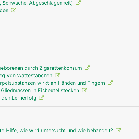
, Schwäche, Abgeschlagenheit)
nden
Finger Mann
geborenen durch Zigarettenkonsum
weg von Wattestäbchen
norpelsubstanzen wirkt an Händen und Fingern
e Gliedmassen in Eisbeutel stecken
ür den Lernerfolg
te Hilfe, wie wird untersucht und wie behandelt?