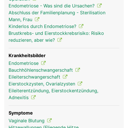
Trichter mit 1-2 Zentimeter langen Fransen
Endometriose - Was sind die Ursachen?
(Fimbrien). Bei der gebärfähigen Frau wird alle 4
Abschluss der Familienplanung - Sterilisation
Wochen von den Eierstöcken eine
Mann, Frau
befruchtungsfähige Eizelle ausgestossen, die vom
Kinderlos durch Endometriose?
Trichter eines Eileiters aufgefangen und von den
Brustkrebs- und Eierstockkrebsrisiko: Risiko
Fimbrien in die Öffnung des jeweiligen Eileiters
reduzieren, aber wie?
weitergeleitet wird. Die Schleimhaut der Eileiter
besitzt feine Flimmerhärchen zum Transport der
Eizelle in die Gebärmutter. Falls zu diesem
Krankheitsbilder
Zeitpunkt männliche Spermien an Ort und Stelle
Endometriose
sind, erfolgt im Eileiter die Befruchtung der Eizelle.
Bauchhöhlenschwangerschaft
Eileiterschwangerschaft
Eierstockzysten, Ovarialzysten
Eileiterentzündung, Eierstockentzündung,
Adnexitis
Symptome
Vaginale Blutung
Hitzewallungen (Fliegende Hitze