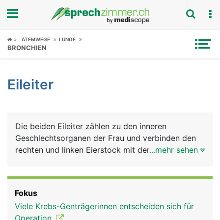
Fokus
ATEMWEGE
LUNGE
BRONCHIEN
Krankheitsbilder
Eileiter
Symptome
Untersuchungen
Die beiden Eileiter zählen zu den inneren
News
Geschlechtsorganen der Frau und verbinden den
rechten und linken Eierstock mit dem oberen Rand
...mehr sehen
Ratgeber
der Gebärmutter. In den Eierstöcken reifen die Eier
heran, die über die Eileiter in die Gebärmutter
Rubriken
transportiert werden. Die etwa 15 Zentimeter
Fokus
langen Eileiter sind aber nicht im direkten Kontakt
Viele Krebs-Genträgerinnen entscheiden sich für
mit den Eierstöcken sondern bilden eine Art
Operation