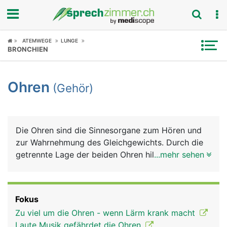
Fokus
ATEMWEGE
LUNGE
BRONCHIEN
Krankheitsbilder
Ohren
(Gehör)
Symptome
Untersuchungen
Die Ohren sind die Sinnesorgane zum Hören und
News
zur Wahrnehmung des Gleichgewichts. Durch die
getrennte Lage der beiden Ohren hilft das Gehör
...mehr sehen
Ratgeber
auch bei der räumlichen Orientierung. Das Ohr
besteht aus dem sichtbaren äusseren Ohr, dem
Rubriken
Mittelohr und dem Innenohr. Das äussere Ohr - die
Fokus
Ohrmuschel, die aus Haut, Knorpel und
Zu viel um die Ohren - wenn Lärm krank macht
Fettgewebe besteht - dient zur Aufnahme und
Laute Musik gefährdet die Ohren