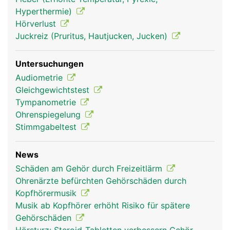
Wahrnehmung des Gleichgewichts. Von hier leiten
Hyperthermie)
Nerven die Signale durch den inneren Gehörgang
Hörverlust
zum Hirn.
Juckreiz (Pruritus, Hautjucken, Jucken)
Untersuchungen
Audiometrie
Gleichgewichtstest
Tympanometrie
Ohrenspiegelung
Stimmgabeltest
News
Ohren Frau
Ohren Mann
Schäden am Gehör durch Freizeitlärm
Ohrenärzte befürchten Gehörschäden durch
Kopfhörermusik
Musik ab Kopfhörer erhöht Risiko für spätere
Gehörschäden