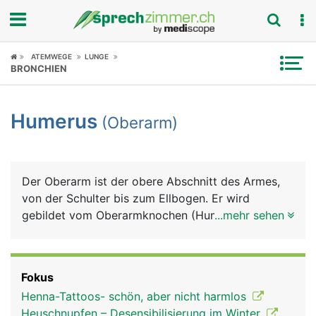
Fokus
ATEMWEGE
LUNGE
BRONCHIEN
Krankheitsbilder
Humerus
(Oberarm)
Symptome
Untersuchungen
Der Oberarm ist der obere Abschnitt des Armes,
News
von der Schulter bis zum Ellbogen. Er wird
gebildet vom Oberarmknochen (Humerus), der von
...mehr sehen
Ratgeber
Muskeln, Blutgefässen und Nerven umgeben ist.
Die meisten Oberarmmuskeln ziehen vom
Rubriken
Schulterblatt kommend über den Oberarm zum
Fokus
Unterarm. Die wichtigsten sind der Bizeps auf der
Henna-Tattoos- schön, aber nicht harmlos
Vorderseite und der Trizeps auf der Hinterseite,
Heuschnupfen – Desensibilisierung im Winter