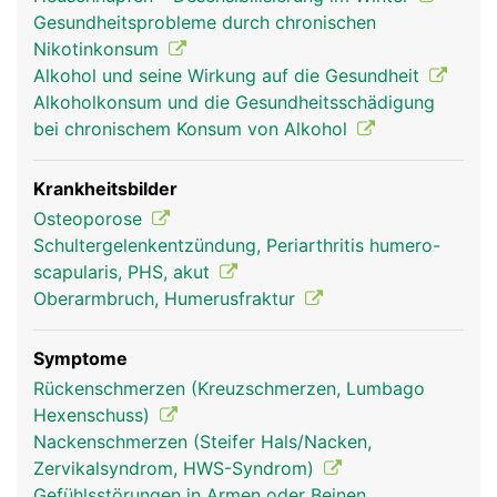
die den Unterarm beugen und strecken.
Gesundheitsprobleme durch chronischen
Nikotinkonsum
Alkohol und seine Wirkung auf die Gesundheit
Alkoholkonsum und die Gesundheitsschädigung
bei chronischem Konsum von Alkohol
Krankheitsbilder
Osteoporose
Schultergelenkentzündung, Periarthritis humero-
scapularis, PHS, akut
Humerus Frau
Humerus Mann
Oberarmbruch, Humerusfraktur
Symptome
Rückenschmerzen (Kreuzschmerzen, Lumbago
Hexenschuss)
Nackenschmerzen (Steifer Hals/Nacken,
Zervikalsyndrom, HWS-Syndrom)
Gefühlsstörungen in Armen oder Beinen