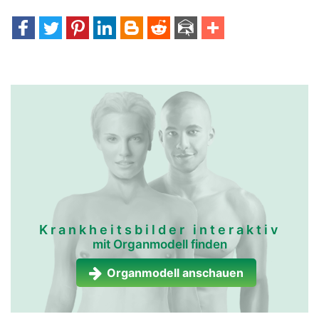
anschwellen.
immun-und-
immun-und-
lymphsystem frau
lymphsystem mann
Krankheitsbilder interaktiv
mit Organmodell finden
Organmodell anschauen