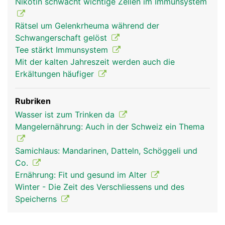
Nikotin schwächt wichtige Zellen im Immunsystem
lymphatische System) ist ein Teil des
Immunsystems: Dazu gehören die Lymphgefässe
Rätsel um Gelenkrheuma während der
mit den Lymphknoten, die Milz, die Thymusdrüse,
Schwangerschaft gelöst
die Mandeln und das Lymphgewebe des
Tee stärkt Immunsystem
Dünndarms. In den Lymphknoten werden die in der
Mit der kalten Jahreszeit werden auch die
Lymphe mitgeschleppten Krankheitserreger und
Erkältungen häufiger
Giftstoffe abgefangen und unschädlich gemacht.
Ausserdem produzieren sie die B-Lymphozyten
Rubriken
der spezifischen Abwehr. Milz, Thymusdrüse und
Wasser ist zum Trinken da
Mandeln sind für Entwicklung und Vermehrung der
Mangelernährung: Auch in der Schweiz ein Thema
Abwehrzellen zuständig. Als eine Art
"Abwehrpolizei" patrouillieren die Lymphozyten
Samichlaus: Mandarinen, Datteln, Schöggeli und
(Abwehrzellen) ständig durch das Blut- und
Co.
Lymphsystem. Der Lymphfluss sorgt unter
Ernährung: Fit und gesund im Alter
anderem dafür, dass sich die Abwehrzellen
Winter - Die Zeit des Verschliessens und des
schnellstmöglich an ihren Einsatzort sammeln.
Speicherns
Dies erklärt, warum die Mandeln oder die
Lymphknoten in der Umgebung einer Infektion