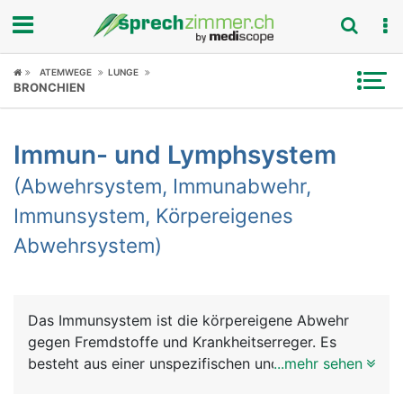
Fokus
ATEMWEGE
LUNGE
BRONCHIEN
Krankheitsbilder
Immun- und Lymphsystem
Symptome
(Abwehrsystem, Immunabwehr,
Untersuchungen
Immunsystem, Körpereigenes
Abwehrsystem)
News
Ratgeber
Das Immunsystem ist die körpereigene Abwehr
Rubriken
gegen Fremdstoffe und Krankheitserreger. Es
besteht aus einer unspezifischen und einer
...mehr sehen
spezifischen Abwehr. Die unspezifische