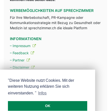
WERBEMÖGLICHKEITEN AUF SPRECHZIMMER
Für Ihre Werbebotschaft, PR-Kampagne oder
Kommunikationsstrategie mit Bezug zu Gesundheit oder
Medizin ist sprechzimmer.ch die ideale Platform
INFORMATIONEN
– Impressum
– Feedback
– Partner
– Disclaimer
– Datenschutzerklärung / Privacy Policy
"Diese Website nutzt Cookies. Mit der
weiteren Nutzung erklären Sie sich
– Werbung
einverstanden. "
Infos
– Mehr über unsere Experten
OK