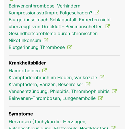
Beinvenenthrombose: Verhindern
Kompressionsstrümpfe Folgeschäden?
Blutgerinnsel nach Schlaganfall: Experten nicht
überzeugt von Druckluft- Beinmanschetten
Gesundheitsprobleme durch chronischen
venen frau
venen mann
Nikotinkonsum
Blutgerinnung Thrombose
Krankheitsbilder
Hämorrhoiden
Krampfadernbruch im Hoden, Varikozele
Krampfadern, Varizen, Besenreiser
Venenentzündung, Phlebitis, Thrombophlebitis
Beinvenen-Thrombosen, Lungenembolie
Symptome
Herzrasen (Tachykardie, Herzjagen,
Pulsbeschleunigung, Flatterpuls, Herzklopfen)