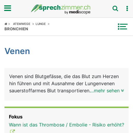
Fokus
ATEMWEGE
LUNGE
BRONCHIEN
Krankheitsbilder
Venen
Symptome
Untersuchungen
Venen sind Blutgefässe, die das Blut zum Herzen
News
hin führen und mit Ausnahme der Lungenvenen
sauerstoffarmes Blut transportieren. Der Blutdruck
...mehr sehen
Ratgeber
ist in Venen niedriger als in Arterien.
Rubriken
Fokus
Wann ist das Thrombose / Embolie - Risiko erhöht?