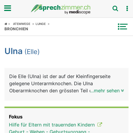
Fokus
ATEMWEGE
LUNGE
BRONCHIEN
Krankheitsbilder
Ulna
(Elle)
Symptome
Untersuchungen
Die Elle (Ulna) ist der auf der Kleinfingerseite
News
gelegene Unterarmknochen. Die Ulna
Oberarmknochen den grössten Teil des
...mehr sehen
Ratgeber
Ellenbogengelenks, beim Handgelenk hat sie nur
einen kleinen Anteil.
Rubriken
Fokus
Hilfe für Eltern mit trauernden Kindern
Geburt - Wehen - Geburtsvorgang -