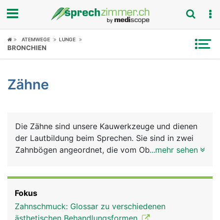
Fokus
ATEMWEGE
LUNGE
BRONCHIEN
Krankheitsbilder
Zähne
Symptome
Untersuchungen
Die Zähne sind unsere Kauwerkzeuge und dienen
News
der Lautbildung beim Sprechen. Sie sind in zwei
Zahnbögen angeordnet, die vom Oberkiefer- und
...mehr sehen
Ratgeber
vom Unterkiefer getragen werden. Jeder Mensch
hat im Leben zwei natürliche Zahnsätze (Gebisse):
Rubriken
Das Milchgebiss aus 20 Milchzähnen, das im
Fokus
mittleren Kindesalter vom bleibenden Gebiss
Zahnschmuck: Glossar zu verschiedenen
ersetzt wird, das aus 32 Zähnen besteht: auf jeder
ästhetischen Behandlungsformen