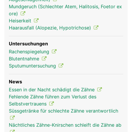
die über die Wurzelkanäle in die Zahnhöhle
Mundgeruch (Schlechter Atem, Halitosis, Foetor ex
gelangen. Der Zahnfleischrand ist nicht mit dem
ore)
Zahnschmelz verwachsen, sondern erst mit der
Heiserkeit
tiefer liegenden Wurzelhaut, wodurch sich im
Haarausfall (Alopezie, Hypotrichose)
Bereich des Zahnhalses eine natürliche
Zahnfleischtasche bildet, die normalerweise
Untersuchungen
maximal zwei bis drei Millimeter tief ist.
Rachenspiegelung
Blutentnahme
Sputumuntersuchung
News
Essen in der Nacht schädigt die Zähne
Fehlende Zähne führen zum Verlust des
Selbstvertrauens
Süssgetränke für schlechte Zähne verantwortlich
Nächtliches Zähne-Knirschen schleift die Zähne ab