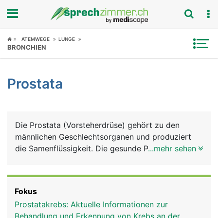
Fokus
ATEMWEGE
LUNGE
BRONCHIEN
Krankheitsbilder
Prostata
Symptome
Untersuchungen
Die Prostata (Vorsteherdrüse) gehört zu den
News
männlichen Geschlechtsorganen und produziert
die Samenflüssigkeit. Die gesunde Prostata hat die
...mehr sehen
Ratgeber
Grösse und Form einer Kastanie und liegt direkt
unter der Harnblase. Ihre Rückseite grenzt an den
Rubriken
Enddarm, weshalb die Prostata mit dem Finger
Fokus
über den Anus ertastet werden kann. Die von der
Prostatakrebs: Aktuelle Informationen zur
Harnblase abgehende Harnröhre verläuft durch die
Behandlung und Erkennung von Krebs an der