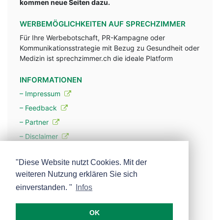
kommen neue Seiten dazu.
WERBEMÖGLICHKEITEN AUF SPRECHZIMMER
Für Ihre Werbebotschaft, PR-Kampagne oder
Kommunikationsstrategie mit Bezug zu Gesundheit oder
Medizin ist sprechzimmer.ch die ideale Platform
INFORMATIONEN
– Impressum
– Feedback
– Partner
– Disclaimer
– Datenschutzerklärung / Privacy Policy
"Diese Website nutzt Cookies. Mit der
weiteren Nutzung erklären Sie sich
– Werbung
einverstanden. "
Infos
– Mehr über unsere Experten
OK