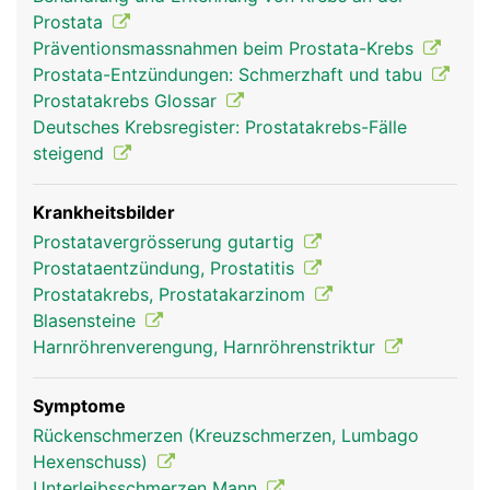
Mitte der Prostata. Hier tritt beim Samenerguss
Prostata
(Ejakulation) die in der Prostata gebildete
Präventionsmassnahmen beim Prostata-Krebs
Samenflüssigkeit in die Harnröhre über. Sie enthält
Prostata-Entzündungen: Schmerzhaft und tabu
verschiedene Enzyme, die für eine Befruchtung der
Prostatakrebs Glossar
weiblichen Eizelle benötigt werden. Mit
Deutsches Krebsregister: Prostatakrebs-Fälle
zunehmenden Alter vergrössert sich die Prostata.
steigend
Krankheitsbilder
Prostatavergrösserung gutartig
Prostataentzündung, Prostatitis
Prostatakrebs, Prostatakarzinom
Blasensteine
Harnröhrenverengung, Harnröhrenstriktur
Prostata Mann
Symptome
Rückenschmerzen (Kreuzschmerzen, Lumbago
Hexenschuss)
Unterleibsschmerzen Mann