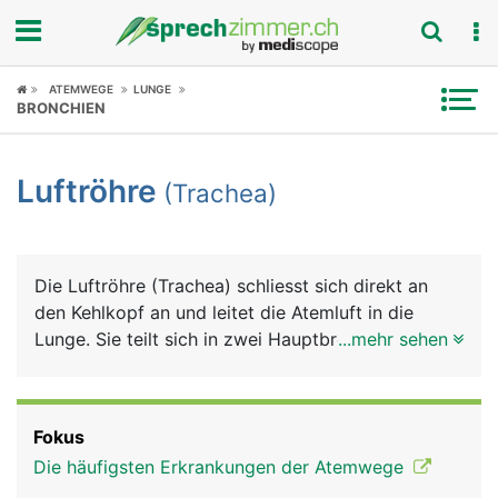
Fokus
ATEMWEGE
LUNGE
BRONCHIEN
Krankheitsbilder
Luftröhre
(Trachea)
Symptome
Untersuchungen
Die Luftröhre (Trachea) schliesst sich direkt an
News
den Kehlkopf an und leitet die Atemluft in die
Lunge. Sie teilt sich in zwei Hauptbronchien, die in
...mehr sehen
Ratgeber
den rechten und linken Lungenflügel führen. Die
etwa 12 Zentimeter lange Luftröhre besteht aus
Rubriken
einem elastischen Schlauch, für dessen Stabilität
Fokus
und Festigkeit 16 bis 20 U-förmige
Die häufigsten Erkrankungen der Atemwege
Knorpelspangen sorgen. Ihr Aussehen erinnert an