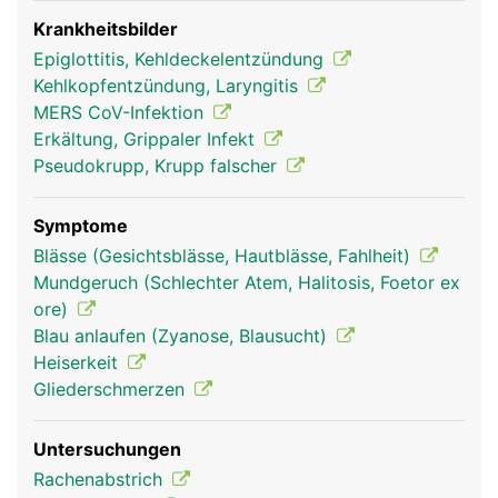
einen Staubsaugerschlauch. Die Innenwand wird
von einer Schleimhaut ausgekleidet, die mit
Krankheitsbilder
feinsten Flimmerhärchen ausgestattet ist. Der
Epiglottitis, Kehldeckelentzündung
Schleim fängt Fremdkörper wie Staub, Pollen oder
Kehlkopfentzündung, Laryngitis
Bakterien ab, die mit der Luft eingeatmet werden
MERS CoV-Infektion
und die beweglichen Flimmerhärchen
Erkältung, Grippaler Infekt
transportieren den Schleim zurück in den Rachen
Pseudokrupp, Krupp falscher
wo er entweder geschluckt oder ausgehustet wird.
Symptome
Blässe (Gesichtsblässe, Hautblässe, Fahlheit)
Mundgeruch (Schlechter Atem, Halitosis, Foetor ex
ore)
Blau anlaufen (Zyanose, Blausucht)
Heiserkeit
Gliederschmerzen
Untersuchungen
Luftröhre Frau
Luftröhre Mann
Luftröhre Frau
Rachenabstrich