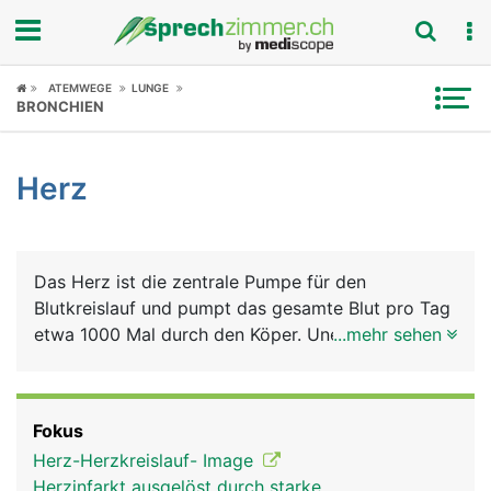
Fokus
ATEMWEGE
LUNGE
BRONCHIEN
Krankheitsbilder
Herz
Symptome
Untersuchungen
Das Herz ist die zentrale Pumpe für den
News
Blutkreislauf und pumpt das gesamte Blut pro Tag
etwa 1000 Mal durch den Köper. Unermüdlich
...mehr sehen
Ratgeber
schlägt das Herz etwa 3 Milliarden Mal im Verlauf
eines durchschnittlichen Menschenlebens. Bei der
Rubriken
Versorgung des Körpers mit dem
Fokus
lebensnotwendigen Sauerstoff bilden Herz und
Herz-Herzkreislauf- Image
Lunge eine funktionelle Einheit. Man kann sich das
Herzinfarkt ausgelöst durch starke