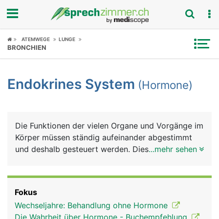
Fokus
ATEMWEGE
LUNGE
BRONCHIEN
Krankheitsbilder
Endokrines System
(Hormone)
Symptome
Untersuchungen
Die Funktionen der vielen Organe und Vorgänge im
News
Körper müssen ständig aufeinander abgestimmt
und deshalb gesteuert werden. Diese Steuerungen,
...mehr sehen
Ratgeber
die vom täglichen Verdauungsvorgang, über
Stoffwechselvorgänge, Schlaf, Wachstum,
Rubriken
Fortpflanzung bis hin zum psychischen Befinden
Fokus
reichen, übernehmen weit über 30 verschiedene
Wechseljahre: Behandlung ohne Hormone
Hormone (chemische Botenstoffe), die von
Die Wahrheit über Hormone - Buchempfehlung