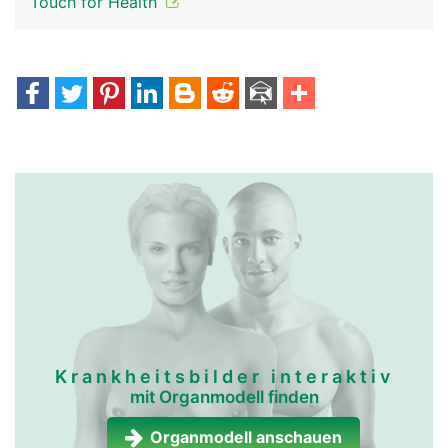
Touch for Health
Krankheitsbilder interaktiv
mit Organmodell finden
Organmodell anschauen