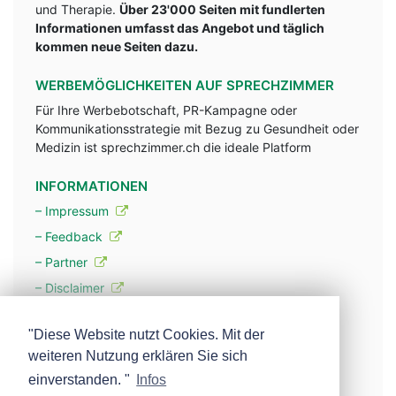
und Therapie.
Über 23'000 Seiten mit fundlerten
Informationen umfasst das Angebot und täglich
kommen neue Seiten dazu.
WERBEMÖGLICHKEITEN AUF SPRECHZIMMER
Für Ihre Werbebotschaft, PR-Kampagne oder
Kommunikationsstrategie mit Bezug zu Gesundheit oder
Medizin ist sprechzimmer.ch die ideale Platform
INFORMATIONEN
– Impressum
– Feedback
– Partner
– Disclaimer
– Datenschutzerklärung / Privacy Policy
"Diese Website nutzt Cookies. Mit der
weiteren Nutzung erklären Sie sich
– Werbung
einverstanden. "
Infos
– Mehr über unsere Experten