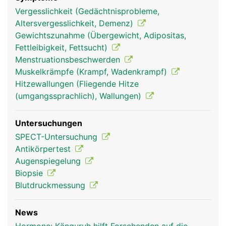
Vergesslichkeit (Gedächtnisprobleme,
Altersvergesslichkeit, Demenz)
Gewichtszunahme (Übergewicht, Adipositas,
Fettleibigkeit, Fettsucht)
Menstruationsbeschwerden
Muskelkrämpfe (Krampf, Wadenkrampf)
Hitzewallungen (Fliegende Hitze
(umgangssprachlich), Wallungen)
Endokrines-
Endokrines-
Kopf Links Frau
System Frau
System Mann
Untersuchungen
SPECT-Untersuchung
Antikörpertest
Augenspiegelung
Biopsie
Blutdruckmessung
News