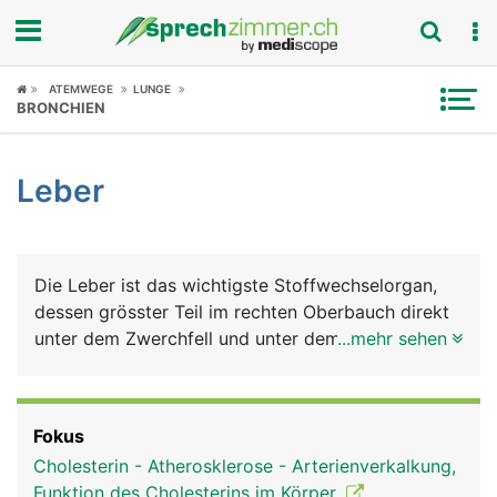
Fokus
ATEMWEGE
LUNGE
BRONCHIEN
Krankheitsbilder
Leber
Symptome
Untersuchungen
Die Leber ist das wichtigste Stoffwechselorgan,
News
dessen grösster Teil im rechten Oberbauch direkt
unter dem Zwerchfell und unter dem rechten
...mehr sehen
Ratgeber
Rippenbogen liegt. Sie besteht aus einem grossen
rechten Lappen und einem kleineren linken Lappen
Rubriken
und besteht aus Milliarden von Leberzellen
Fokus
(Hepatozyten). Die Leber erfüllt viele
Cholesterin - Atherosklerose - Arterienverkalkung,
lebenswichtige Aufgaben: Sie ist gleichzeitig
Funktion des Cholesterins im Körper