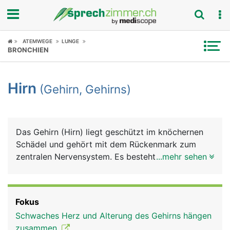
Fokus
ATEMWEGE
LUNGE
BRONCHIEN
Krankheitsbilder
Hirn
(Gehirn, Gehirns)
Symptome
Untersuchungen
Das Gehirn (Hirn) liegt geschützt im knöchernen
News
Schädel und gehört mit dem Rückenmark zum
zentralen Nervensystem. Es besteht grob aus
...mehr sehen
Ratgeber
Grosshirn, Zwischenhirn, Mittelhirn, Kleinhirn und
Stammhirn. Im Gehirn treffen alle Informationen
Rubriken
und Reize aus dem Körper und aus der Aussenwelt
Fokus
(Sinneseindrücke) zusammen, werden verarbeitet
Schwaches Herz und Alterung des Gehirns hängen
und lösen entsprechende Reaktionen aus.
zusammen