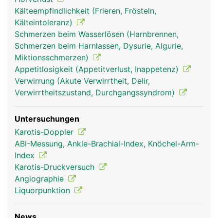
für das Gleichgewicht und die Koordination von
Kälteempfindlichkeit (Frieren, Frösteln,
Bewegungen zuständig. Zur optimalen Funktion ist
Kälteintoleranz)
unser Gehirn auf eine ununterbrochene
Schmerzen beim Wasserlösen (Harnbrennen,
Sauerstoffversorgung über die Durchblutung
Schmerzen beim Harnlassen, Dysurie, Algurie,
angewiesen. Eine Unterbrechung des Blutflusses
Miktionsschmerzen)
von mehr als 10 Sekunden führt zur
Appetitlosigkeit (Appetitverlust, Inappetenz)
Bewusstlosigkeit, eine Unterbrechung für mehrere
Verwirrung (Akute Verwirrtheit, Delir,
Minuten führt bereits zu bleibenden Schäden.
Verwirrtheitszustand, Durchgangssyndrom)
Geschützt wird das Gehirn vom umliegenden
Schädelknochen und den umgebenden Hirnhäuten,
Untersuchungen
zwischen denen die Hirn-Rückenmark-Flüssigkeit
Karotis-Doppler
(Liquor) fliesst, um Stösse abzudämpfen. Über den
ABI-Messung, Ankle-Brachial-Index, Knöchel-Arm-
Liquor wird das Gehirn auch mit Nährstoffen
Index
versorgt.
Karotis-Druckversuch
Angiographie
Liquorpunktion
News