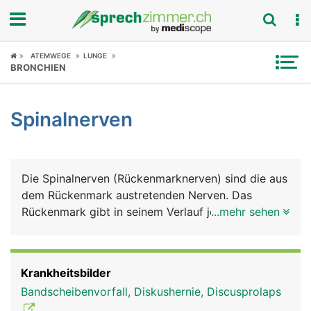
Fokus
ATEMWEGE
LUNGE
BRONCHIEN
Krankheitsbilder
Spinalnerven
Symptome
Untersuchungen
Die Spinalnerven (Rückenmarknerven) sind die aus
News
dem Rückenmark austretenden Nerven. Das
Rückenmark gibt in seinem Verlauf jeweils auf der
...mehr sehen
Ratgeber
linken und rechten Seite der Wirbelsäule 31
Spinalnerven ab. Diese werden nach den
Rubriken
entsprechenden Wirbelsäulenabschnitten benannt.
Krankheitsbilder
Es gibt demnach auf jeder Seite 8 Halsnerven, 12
Bandscheibenvorfall, Diskushernie, Discusprolaps
Brustnerven, 5 Lendennerven und 1 Steissbeinnerv.