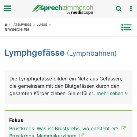
Fokus
ATEMWEGE
LUNGE
BRONCHIEN
Krankheitsbilder
Lymphgefässe
(Lymphbahnen)
Symptome
Untersuchungen
Die Lymphgefässe bilden ein Netz aus Gefässen,
News
die gemeinsam mit den Blutgefässen durch den
gesamten Körper ziehen. Sie erfüllen drei wichtige
...mehr sehen
Ratgeber
Aufgaben: Rücktransport der Lymphflüssigkeit
(Lymphe) aus den Körpergeweben, Transport der
Rubriken
Nahrungsfette und sie sind ein Teil des
Fokus
Immunsystems. Die Lymphe ist das
Brustkrebs: Was ist Brustkrebs, wo entsteht er?
Gewebewasser, das aus den feinsten Blutgefässen
Brustkrebs, Mammakarzinom