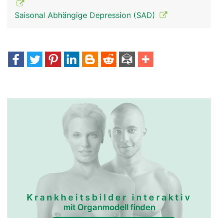
Saisonal Abhängige Depression (SAD)
Epiphyse-
Epiphyse-
Zirbeldrüse Frau
Zirbeldrüse Mann
Krankheitsbilder interaktiv
mit Organmodell finden