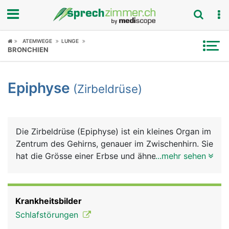
Fokus
ATEMWEGE
LUNGE
BRONCHIEN
Krankheitsbilder
Epiphyse
(Zirbeldrüse)
Symptome
Untersuchungen
Die Zirbeldrüse (Epiphyse) ist ein kleines Organ im
News
Zentrum des Gehirns, genauer im Zwischenhirn. Sie
hat die Grösse einer Erbse und ähnelt einem
...mehr sehen
Ratgeber
Zapfen der Zirbelkiefer, daher ihr Name. Sie
produziert das Schlafhormon Melatonin. Die
Rubriken
Produktion ist lichtabhängig (Hell/Dunkel) und
Krankheitsbilder
wird über den Lichteinfall auf die Netzhaut des
Schlafstörungen
Auges gesteuert: Bei Dunkelheit läuft sie auf