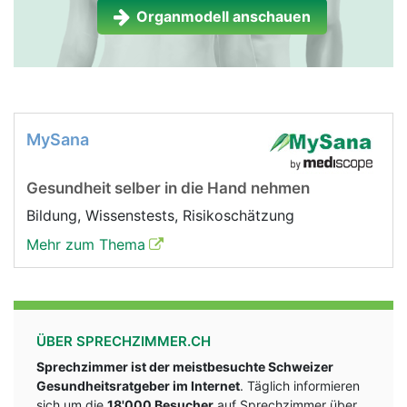
Organmodell anschauen
MySana
Gesundheit selber in die Hand nehmen
Bildung, Wissenstests, Risikoschätzung
Mehr zum Thema
ÜBER SPRECHZIMMER.CH
Sprechzimmer ist der meistbesuchte Schweizer
Gesundheitsratgeber im Internet
. Täglich informieren
sich um die
18'000 Besucher
auf Sprechzimmer über