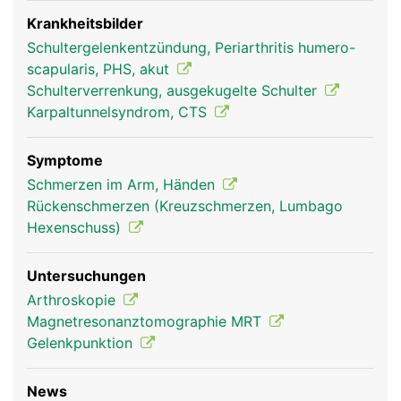
verbunden. Über die Schulterblätter sind die Arme
mit dem Rumpf verbunden. Ausserdem dient es als
Krankheitsbilder
Befestigungsanker für die Rückenmuskulatur
Schultergelenkentzündung, Periarthritis humero-
scapularis, PHS, akut
Schulterverrenkung, ausgekugelte Schulter
Karpaltunnelsyndrom, CTS
Symptome
Schmerzen im Arm, Händen
Rückenschmerzen (Kreuzschmerzen, Lumbago
Hexenschuss)
Schulterblatt Frau
Schulterblatt Mann
Untersuchungen
Arthroskopie
Magnetresonanztomographie MRT
Gelenkpunktion
News