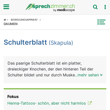
Fokus
BEWEGUNGSAPPARAT
DAUMEN
Krankheitsbilder
Schulterblatt
(Skapula)
Symptome
Untersuchungen
Das paarige Schulterblatt ist ein platter,
News
dreieckiger Knochen, der den hinteren Teil der
Schulter bildet und nur durch Muskeln mit der
...mehr sehen
Ratgeber
Wirbelsäule verbunden ist. Am seitlichen Rand
bildet das Schulterblatt die Gelenkpfanne für das
Rubriken
Schultergelenk, in der sich der Kopf des
Fokus
Oberarmknochens bewegt. Auch das Schlüsselbein
Henna-Tattoos- schön, aber nicht harmlos
ist seitlich mit dem Schulterblatt gelenkig