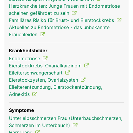
halbe Million unreife Eizellen. Nur ein kleiner Teil
Herzkrankheiten: Junge Frauen mit Endometriose
der Eizellen entwickelt sich im Verlauf des Lebens
scheinen gefährdet zu sein
zu reifen Eizellen. Während ihrer Entwicklung
Familiäres Risiko für Brust- und Eierstockkrebs
befinden sich die Eizellen in Hohlräumen (Follikel),
Aktuelles zu Endometriose - das unbekannte
die mit Flüssigkeit gefüllt sind und in der Wand der
Frauenleiden
Eierstöcke liegen. Jeder Follikel enthält eine
Eizelle. Bei Frauen im gebärfähigen Alter stossen
die Eierstöcke jeden Monat eine Eizelle aus, was
Krankheitsbilder
als Eisprung (Ovulation) bezeichnet wird.
Endometriose
Eierstockkrebs, Ovarialkarzinom
Eileiterschwangerschaft
Eierstockzysten, Ovarialzysten
Eileiterentzündung, Eierstockentzündung,
Adnexitis
Symptome
Unterleibsschmerzen Frau (Unterbauchschmerzen,
Schmerzen im Unterbauch)
Eierstocke Frau
Harndrang