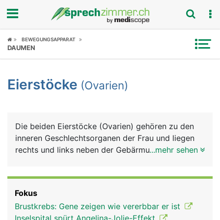
Fokus
BEWEGUNGSAPPARAT
DAUMEN
Krankheitsbilder
Eierstöcke
(Ovarien)
Symptome
Untersuchungen
Die beiden Eierstöcke (Ovarien) gehören zu den
News
inneren Geschlechtsorganen der Frau und liegen
rechts und links neben der Gebärmutter. Sie haben
...mehr sehen
Ratgeber
eine ovale Form und sind etwas kleiner als ein
Hühnerei. Die Eierstöcke produzieren Eizellen
Rubriken
sowie die weiblichen Sexualhormone Östrogen
Fokus
und Gestagen. Eine Frau wird bereits mit dem
Brustkrebs: Gene zeigen wie vererbbar er ist
gesamten Bestand an Eizellen geboren - etwa eine
Inselspital spürt Angelina-Jolie-Effekt