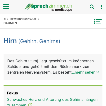
Fokus
BEWEGUNGSAPPARAT
DAUMEN
Krankheitsbilder
Hirn
(Gehirn, Gehirns)
Symptome
Untersuchungen
Das Gehirn (Hirn) liegt geschützt im knöchernen
News
Schädel und gehört mit dem Rückenmark zum
zentralen Nervensystem. Es besteht grob aus
...mehr sehen
Ratgeber
Grosshirn, Zwischenhirn, Mittelhirn, Kleinhirn und
Stammhirn. Im Gehirn treffen alle Informationen
Rubriken
und Reize aus dem Körper und aus der Aussenwelt
Fokus
(Sinneseindrücke) zusammen, werden verarbeitet
Schwaches Herz und Alterung des Gehirns hängen
und lösen entsprechende Reaktionen aus.
zusammen