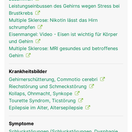
Zuständig für all diese Abläufe sind rund 100
Leistungseinbussen des Gehirns wegen Stress bei
Milliarden Nervenzellen (Hirnzellen), die
Brustkrebs
untereinander mit unzähligen Kontaktstellen
Multiple Sklerose: Nikotin lässt das Hirn
vernetzt sind und so ein hochkompliziertes
schrumpfen
elektronisches Kommunikationssystem bilden.
Eisenmangel: Video - Eisen ist wichtig für Körper
Anders als andere Zellen kann der Körper
und Gehirn
geschädigte Hirnzellen nicht regenerieren. Als
Multiple Sklerose: MRI gesundes und betroffenes
Kommandozentrale steuert das Hirn praktisch alle
Gehirn
Körperfunktionen, wobei verschiedene Bereiche
des Hirns unterschiedliche Aufgaben erfüllen. Das
Stammhirn steuert z.B. Atmung, Herzschlag,
Krankheitsbilder
Verdauung, und andere lebenswichtige Funktionen
Gehirnerschütterung, Commotio cerebri
wie die Körpertemperatur. Das Zwischenhirn ist die
Riechstörung und Schmeckstörung
Umschaltstelle zum Grosshirn und besitzt an der
Kollaps, Ohnmacht, Synkope
Unterseite die Hirnanhangsdrüse, die den
Tourette Syndrom, Ticstörung
Hormonhaushalt reguliert. Das Grosshirn steuert
Epilepsie im Alter, Altersepilepsie
die Bewegungen, ist Sitz der Gedanken, Gefühle,
des Gedächtnisses und des Bewusstseins. Das
Symptome
Mittelhirn steuert den Schlaf und das Kleinhirn ist
Schluckstörungen (Schluckstörungen, Dysphagie,