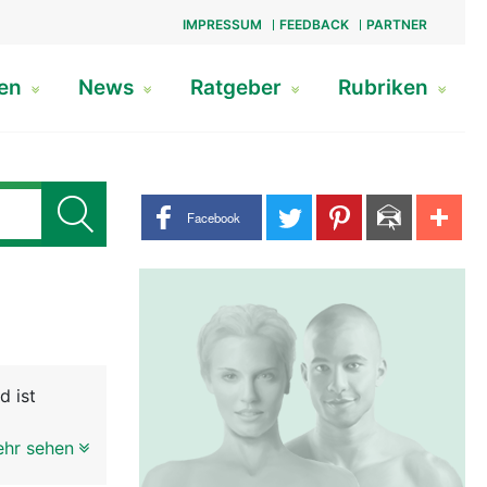
IMPRESSUM
FEEDBACK
PARTNER
gen
News
Ratgeber
Rubriken
Share buttons
Facebook
d ist
s
ehr sehen