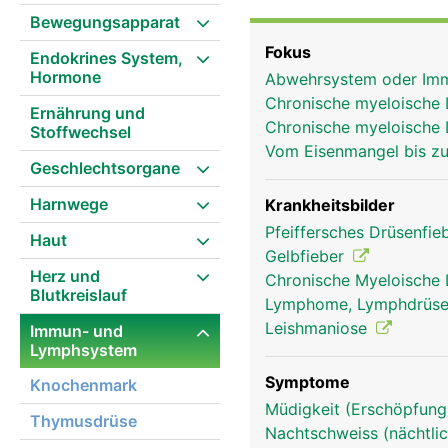
Fremdstoffe wie Bakter
Bewegungsapparat
der Milz überalterte ro
Fokus
Endokrines System,
aussortiert und abgebau
Hormone
Abwehrsystem oder I
Chronische myeloische
Ernährung und
Chronische myeloische 
Stoffwechsel
Vom Eisenmangel bis zu
Geschlechtsorgane
Harnwege
Krankheitsbilder
Pfeiffersches Drüsenfi
Haut
Gelbfieber
Herz und
Chronische Myeloische
Blutkreislauf
Lymphome, Lymphdrüse
Leishmaniose
Immun- und
Lymphsystem
Symptome
Knochenmark
Müdigkeit (Erschöpfung
Thymusdrüse
Nachtschweiss (nächtlic