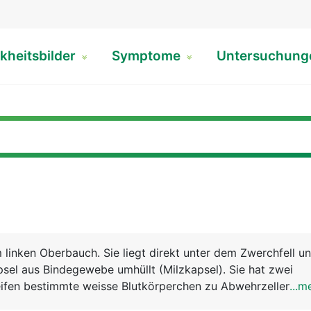
kheitsbilder
Symptome
Untersuchun
m linken Oberbauch. Sie liegt direkt unter dem Zwerchfell un
sel aus Bindegewebe umhüllt (Milzkapsel). Sie hat zwei
reifen bestimmte weisse Blutkörperchen zu Abwehrzellen de
...m
 sogenannten B- und T-Lymphozyten, die als "Killerzellen"