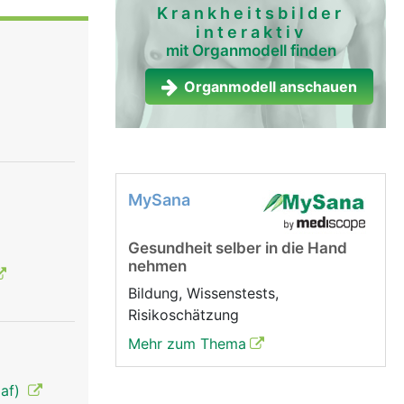
werden in
Krankheitsbilder
interaktiv
bozyten)
mit Organmodell finden
Organmodell anschauen
MySana
Gesundheit selber in die Hand
nehmen
Bildung, Wissenstests,
Risikoschätzung
Mehr zum Thema
laf)