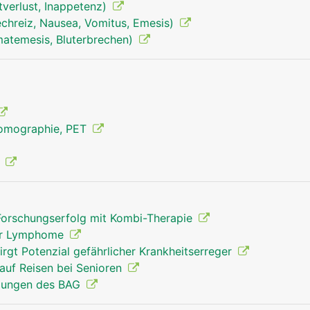
tverlust, Inappetenz)
echreiz, Nausea, Vomitus, Emesis)
milz mann
matemesis, Bluterbrechen)
Tomographie, PET
g
Forschungserfolg mit Kombi-Therapie
 der Lymphome
rgt Potenzial gefährlicher Krankheitserreger
auf Reisen bei Senioren
lungen des BAG