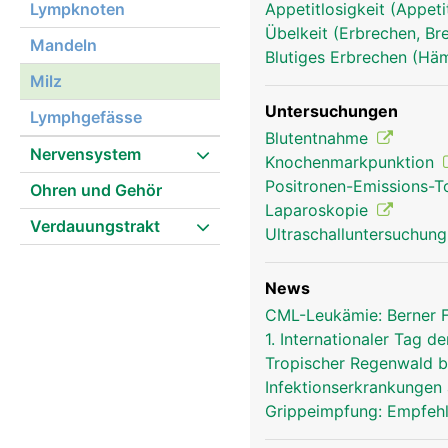
Lympknoten
Appetitlosigkeit (Appeti
Übelkeit (Erbrechen, Br
milz frau
Mandeln
Blutiges Erbrechen (Hä
Milz
Untersuchungen
Lymphgefässe
Blutentnahme
Nervensystem
Knochenmarkpunktion
Positronen-Emissions-
Ohren und Gehör
Laparoskopie
Verdauungstrakt
Ultraschalluntersuchun
News
CML-Leukämie: Berner 
1. Internationaler Tag
Tropischer Regenwald bi
Infektionserkrankungen 
Grippeimpfung: Empfeh