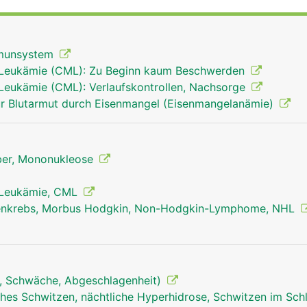
ien und Viren erkennen und vernichten können. Ausserdem 
te Blutkörperchen (Erythrozyten) und Blutplättchen (Throm
t.
mmunsystem
 Leukämie (CML): Zu Beginn kaum Beschwerden
Leukämie (CML): Verlaufskontrollen, Nachsorge
r Blutarmut durch Eisenmangel (Eisenmangelanämie)
eber, Mononukleose
 Leukämie, CML
nkrebs, Morbus Hodgkin, Non-Hodgkin-Lymphome, NHL
, Schwäche, Abgeschlagenheit)
hes Schwitzen, nächtliche Hyperhidrose, Schwitzen im Sch