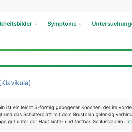
kheitsbilder
Symptome
Untersuchun
(Klavikula)
in ist ein leicht S-förmig gebogener Knochen, der im vorde
gt und das Schulterblatt mit dem Brustbein gelenkig verbinde
ge gut unter der Haut sicht- und tastbar. Schlüsselbein un
...m
sammen den Schultergürtel. Beide haben eine wichtige Funkt