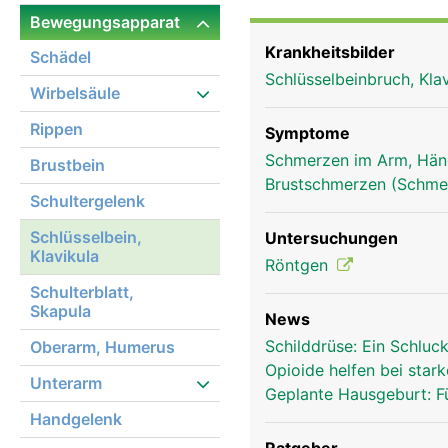
der Beweglichkeit und S
Bewegungsapparat
Krankheitsbilder
Schädel
Schlüsselbeinbruch, Kla
Wirbelsäule
Rippen
Symptome
Schmerzen im Arm, Hä
Brustbein
Brustschmerzen (Schmer
Schultergelenk
Schlüsselbein,
Untersuchungen
Klavikula
Röntgen
Schulterblatt,
Skapula
News
Schilddrüse: Ein Schluck
Oberarm, Humerus
Opioide helfen bei sta
Unterarm
Geplante Hausgeburt: Fü
Handgelenk
Schlüsselbein Frau