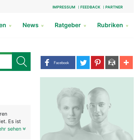
IMPRESSUM
FEEDBACK
PARTNER
gen
News
Ratgeber
Rubriken
Share buttons
Facebook
ren
t. Es ist
d
ehr sehen
ion bei