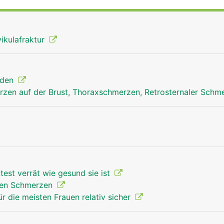
tabilisierung des Schultergelenks.
vikulafraktur
nden
zen auf der Brust, Thoraxschmerzen, Retrosternaler Schm
test verrät wie gesund sie ist
rken Schmerzen
r die meisten Frauen relativ sicher
Schlüsselbein Mann