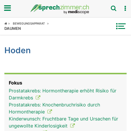
Fokus
BEWEGUNGSAPPARAT
DAUMEN
Krankheitsbilder
Hoden
Symptome
Untersuchungen
News
Fokus
Prostatakrebs: Hormontherapie erhöht Risiko für
Ratgeber
Darmkrebs
Prostatakrebs: Knochenbruchrisiko durch
Rubriken
Hormontherapie
Kinderwunsch: Fruchtbare Tage und Ursachen für
ungewollte Kinderlosigkeit