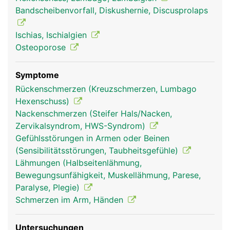
Ischiasnerv, der die Rückseite der Beine bis zu den
Bandscheibenvorfall, Diskushernie, Discusprolaps
Füssen versorgt. In der Lendenwirbelsäule endet
ausserdem das Rückenmark.
Ischias, Ischialgien
Osteoporose
Symptome
Rückenschmerzen (Kreuzschmerzen, Lumbago
Hexenschuss)
Nackenschmerzen (Steifer Hals/Nacken,
Zervikalsyndrom, HWS-Syndrom)
Gefühlsstörungen in Armen oder Beinen
(Sensibilitätsstörungen, Taubheitsgefühle)
Frau
Mann
Lähmungen (Halbseitenlähmung,
Bewegungsunfähigkeit, Muskellähmung, Parese,
Paralyse, Plegie)
Schmerzen im Arm, Händen
Untersuchungen