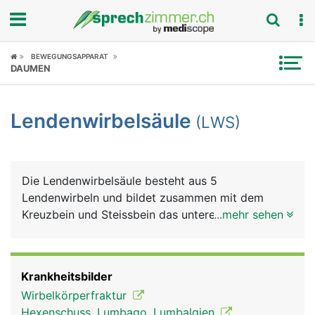
Fokus
BEWEGUNGSAPPARAT
DAUMEN
Krankheitsbilder
Lendenwirbelsäule
(LWS)
Symptome
Untersuchungen
Die Lendenwirbelsäule besteht aus 5
News
Lendenwirbeln und bildet zusammen mit dem
Kreuzbein und Steissbein das untere Ende der
...mehr sehen
Ratgeber
Wirbelsäule. Die Lendenwirbel müssen einen
wesentlich grösseren Anteil des Körpergewichts
Rubriken
tragen als die Hals- und Brustwirbel und sind
Krankheitsbilder
daher besonders belastet. Aus den Lendenwirbeln
Wirbelkörperfraktur
tritt der längste Nerv des Körpers aus, der
Hexenschuss, Lumbago, Lumbalgien