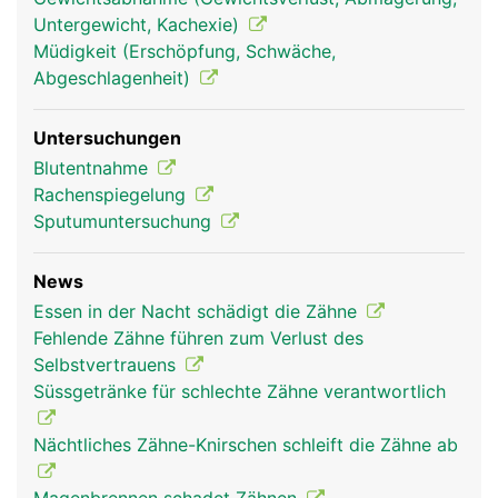
die über die Wurzelkanäle in die Zahnhöhle
Untergewicht, Kachexie)
gelangen. Der Zahnfleischrand ist nicht mit dem
Müdigkeit (Erschöpfung, Schwäche,
Zahnschmelz verwachsen, sondern erst mit der
Abgeschlagenheit)
tiefer liegenden Wurzelhaut, wodurch sich im
Bereich des Zahnhalses eine natürliche
Untersuchungen
Zahnfleischtasche bildet, die normalerweise
Blutentnahme
maximal zwei bis drei Millimeter tief ist.
Rachenspiegelung
Sputumuntersuchung
News
Essen in der Nacht schädigt die Zähne
Fehlende Zähne führen zum Verlust des
Selbstvertrauens
Süssgetränke für schlechte Zähne verantwortlich
Nächtliches Zähne-Knirschen schleift die Zähne ab