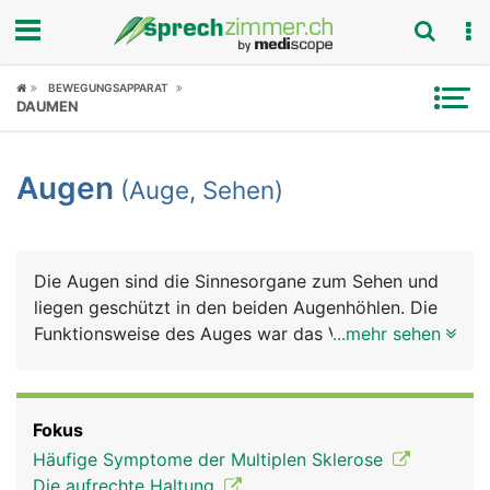
Fokus
BEWEGUNGSAPPARAT
DAUMEN
Krankheitsbilder
Augen
(Auge, Sehen)
Symptome
Untersuchungen
Die Augen sind die Sinnesorgane zum Sehen und
News
liegen geschützt in den beiden Augenhöhlen. Die
Funktionsweise des Auges war das Vorbild für die
...mehr sehen
Ratgeber
Entwicklung des Fotoapparats: Eine Linse bündelt
das Licht und durch ihren unterschiedlichen
Rubriken
Krümmungsradius wird das Bild "scharf" eingestellt
Fokus
(Akkommodation). Die Regenbogenhaut (Iris), die
Häufige Symptome der Multiplen Sklerose
Blende beim Fotoapparat, kann sich weiter öffnen
Die aufrechte Haltung