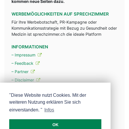
kommen neue Seiten dazu.
WERBEMÖGLICHKEITEN AUF SPRECHZIMMER
Für Ihre Werbebotschaft, PR-Kampagne oder
Kommunikationsstrategie mit Bezug zu Gesundheit oder
Medizin ist sprechzimmer.ch die ideale Platform
INFORMATIONEN
– Impressum
– Feedback
– Partner
– Disclaimer
– Datenschutzerklärung / Privacy Policy
"Diese Website nutzt Cookies. Mit der
weiteren Nutzung erklären Sie sich
– Werbung
einverstanden. "
Infos
– Mehr über unsere Experten
OK