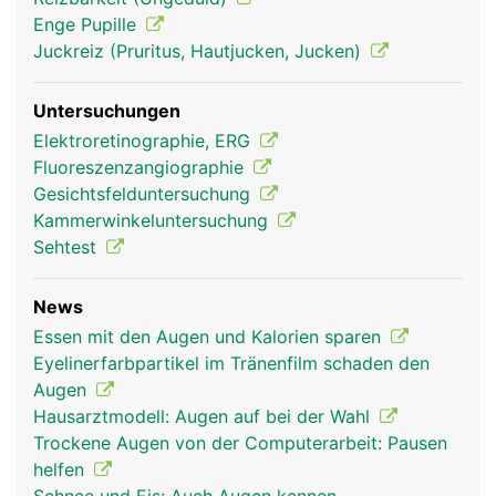
Augen und Sehen
Augen und Sehen
Enge Pupille
Frau
Mann
Juckreiz (Pruritus, Hautjucken, Jucken)
Untersuchungen
Elektroretinographie, ERG
Fluoreszenzangiographie
Gesichtsfelduntersuchung
Kammerwinkeluntersuchung
Sehtest
News
Essen mit den Augen und Kalorien sparen
Eyelinerfarbpartikel im Tränenfilm schaden den
Augen
Hausarztmodell: Augen auf bei der Wahl
Trockene Augen von der Computerarbeit: Pausen
helfen