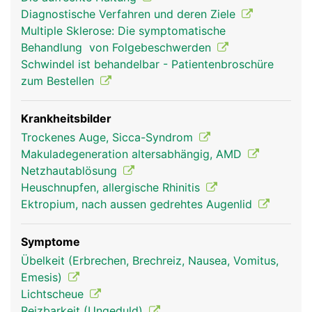
oder schliessen (Pupille) und so die Intensität des
Diagnostische Verfahren und deren Ziele
einfallenden Lichts regulieren. Die Sehrezeptoren
Multiple Sklerose: Die symptomatische
auf der Netzhaut (Retina) an der Rückfläche des
Behandlung von Folgebeschwerden
Auges wandeln das Licht in elektrische
Schwindel ist behandelbar - Patientenbroschüre
Nervensignale um, die über den Sehnerven zum
zum Bestellen
Sehzentrum im Hirn geleitet werden und dort das
Bild erzeugen, das wir sehen. Dadurch dass der
Mensch zwei Augen besitzt, die von mehreren
Krankheitsbilder
Augenmuskeln genau koordiniert werden, ist ein
Trockenes Auge, Sicca-Syndrom
dreidimensionales (räumliches) Sehen möglich.
Makuladegeneration altersabhängig, AMD
Netzhautablösung
Heuschnupfen, allergische Rhinitis
Ektropium, nach aussen gedrehtes Augenlid
Symptome
Übelkeit (Erbrechen, Brechreiz, Nausea, Vomitus,
Emesis)
Lichtscheue
Reizbarkeit (Ungeduld)