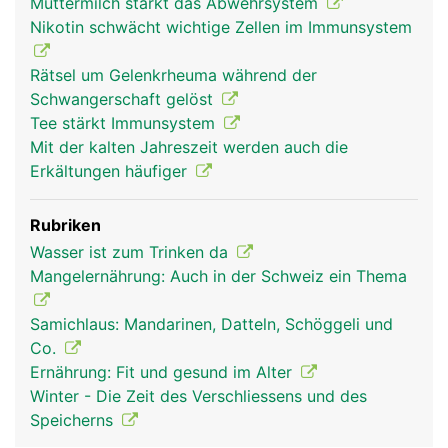
Muttermilch stärkt das Abwehrsystem
lymphatische System) ist ein Teil des
Nikotin schwächt wichtige Zellen im Immunsystem
Immunsystems: Dazu gehören die Lymphgefässe
mit den Lymphknoten, die Milz, die Thymusdrüse,
Rätsel um Gelenkrheuma während der
die Mandeln und das Lymphgewebe des
Schwangerschaft gelöst
Dünndarms. In den Lymphknoten werden die in der
Tee stärkt Immunsystem
Lymphe mitgeschleppten Krankheitserreger und
Mit der kalten Jahreszeit werden auch die
Giftstoffe abgefangen und unschädlich gemacht.
Erkältungen häufiger
Ausserdem produzieren sie die B-Lymphozyten
der spezifischen Abwehr. Milz, Thymusdrüse und
Rubriken
Mandeln sind für Entwicklung und Vermehrung der
Wasser ist zum Trinken da
Abwehrzellen zuständig. Als eine Art
Mangelernährung: Auch in der Schweiz ein Thema
"Abwehrpolizei" patrouillieren die Lymphozyten
(Abwehrzellen) ständig durch das Blut- und
Samichlaus: Mandarinen, Datteln, Schöggeli und
Lymphsystem. Der Lymphfluss sorgt unter
Co.
anderem dafür, dass sich die Abwehrzellen
Ernährung: Fit und gesund im Alter
schnellstmöglich an ihren Einsatzort sammeln.
Winter - Die Zeit des Verschliessens und des
Dies erklärt, warum die Mandeln oder die
Speicherns
Lymphknoten in der Umgebung einer Infektion