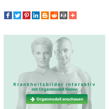
anschwellen.
immun-und-
immun-und-
lymphsystem frau
lymphsystem mann
Krankheitsbilder interaktiv
mit Organmodell finden
Organmodell anschauen