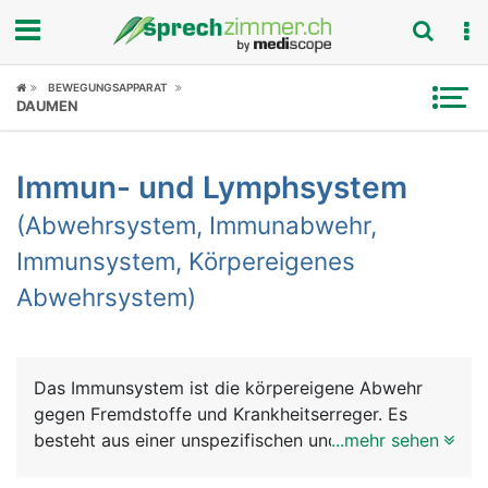
Fokus
BEWEGUNGSAPPARAT
DAUMEN
Krankheitsbilder
Immun- und Lymphsystem
Symptome
(Abwehrsystem, Immunabwehr,
Untersuchungen
Immunsystem, Körpereigenes
Abwehrsystem)
News
Ratgeber
Das Immunsystem ist die körpereigene Abwehr
Rubriken
gegen Fremdstoffe und Krankheitserreger. Es
besteht aus einer unspezifischen und einer
...mehr sehen
spezifischen Abwehr. Die unspezifische