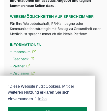
Informationen umfasst das Angebot und täglich
kommen neue Seiten dazu.
WERBEMÖGLICHKEITEN AUF SPRECHZIMMER
Für Ihre Werbebotschaft, PR-Kampagne oder
Kommunikationsstrategie mit Bezug zu Gesundheit oder
Medizin ist sprechzimmer.ch die ideale Platform
INFORMATIONEN
– Impressum
– Feedback
– Partner
– Disclaimer
– Datenschutzerklärung / Privacy Policy
"Diese Website nutzt Cookies. Mit der
weiteren Nutzung erklären Sie sich
– Werbung
einverstanden. "
Infos
– Mehr über unsere Experten