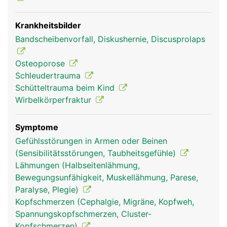
Krankheitsbilder
Bandscheibenvorfall, Diskushernie, Discusprolaps
Halswirbelsäule
Halswirbelsäule
Frau
Mann
Osteoporose
Schleudertrauma
Schütteltrauma beim Kind
Wirbelkörperfraktur
Symptome
Gefühlsstörungen in Armen oder Beinen
(Sensibilitätsstörungen, Taubheitsgefühle)
Lähmungen (Halbseitenlähmung,
Bewegungsunfähigkeit, Muskellähmung, Parese,
Paralyse, Plegie)
Kopfschmerzen (Cephalgie, Migräne, Kopfweh,
Spannungskopfschmerzen, Cluster-
Kopfschmerzen)