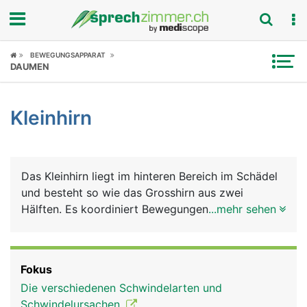
Fokus
BEWEGUNGSAPPARAT
DAUMEN
Krankheitsbilder
Kleinhirn
Symptome
Untersuchungen
Das Kleinhirn liegt im hinteren Bereich im Schädel
News
und besteht so wie das Grosshirn aus zwei
Hälften. Es koordiniert Bewegungen und sorgt
...mehr sehen
Ratgeber
über eine Verbindung mit dem
Gleichgewichtsorgan, das im Innenohr liegt, für
Rubriken
das Körpergleichgewicht.
Fokus
Die verschiedenen Schwindelarten und
Schwindelursachen