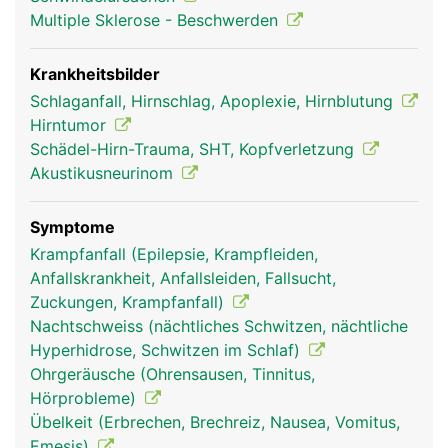
Multiple Sklerose - Beschwerden
Krankheitsbilder
Schlaganfall, Hirnschlag, Apoplexie, Hirnblutung
Hirntumor
Schädel-Hirn-Trauma, SHT, Kopfverletzung
Akustikusneurinom
Kleinhirn Frau
Kleinhirn Mann
Symptome
Krampfanfall (Epilepsie, Krampfleiden,
Anfallskrankheit, Anfallsleiden, Fallsucht,
Zuckungen, Krampfanfall)
Nachtschweiss (nächtliches Schwitzen, nächtliche
Hyperhidrose, Schwitzen im Schlaf)
Ohrgeräusche (Ohrensausen, Tinnitus,
Hörprobleme)
Übelkeit (Erbrechen, Brechreiz, Nausea, Vomitus,
Emesis)