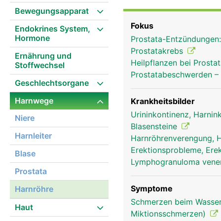
Bewegungsapparat
Fokus
Endokrines System,
Hormone
Prostata-Entzündungen
Prostatakrebs
Ernährung und
Heilpflanzen bei Prost
Stoffwechsel
Prostatabeschwerden –
Geschlechtsorgane
Harnwege
Krankheitsbilder
Urininkontinenz, Harnin
Niere
Blasensteine
Harnleiter
Harnröhrenverengung, H
Erektionsprobleme, Erek
Blase
Lymphogranuloma vene
Prostata
Symptome
Harnröhre
Schmerzen beim Wasserl
Haut
Miktionsschmerzen)