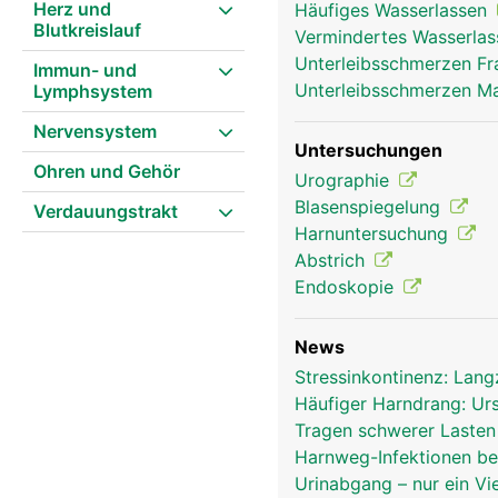
Herz und
Häufiges Wasserlassen
Blutkreislauf
Vermindertes Wasserlass
Unterleibsschmerzen F
Immun- und
Unterleibsschmerzen 
Lymphsystem
Nervensystem
Untersuchungen
Ohren und Gehör
Urographie
Blasenspiegelung
Verdauungstrakt
Harnuntersuchung
Abstrich
Endoskopie
News
Stressinkontinenz: Lang
Häufiger Harndrang: U
Tragen schwerer Lasten
Harnweg-Infektionen be
Urinabgang – nur ein Vi