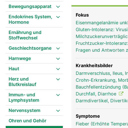
Aufnahme (Resorption) 
Bewegungsapparat
faltig und besitzt unzä
Fokus
Endokrines System,
Resorptionsfläche stark
Hormone
Eisenmangelanämie unkl
ins Blut und werden über
Gluten-Intoleranz: Viru
Ernährung und
Milchzuckerunverträglic
Stoffwechsel
Fruchtzucker-Intoleranz
Geschlechtsorgane
Fragen und Antworten zu
Harnwege
Krankheitsbilder
Haut
Darmverschluss, Ileus, 
Herz und
Crohn-Erkrankung, Mor
Blutkreislauf
Bauchfellentzündung (B
Durchfall, Diarrhoe
Immun- und
Lymphsystem
Darmdivertikel, Divertik
Nervensystem
Symptome
Ohren und Gehör
Fieber (Erhöhte Tempera