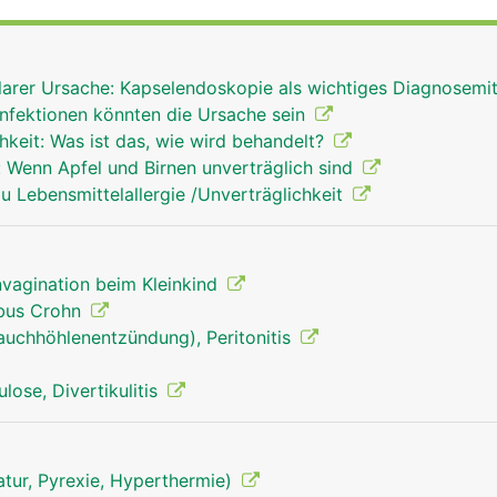
der Nährstoffe aus der Nahrung. Die Innenseite des Dünnda
hlige kleine Ausstülpungen, die Darmzotten, wodurch die
 vergrössert wird. Die Nährstoffe gelangen über die Darms
arer Ursache: Kapselendoskopie als wichtiges Diagnosemi
 die Pfortader zur Leber transportiert.
sinfektionen könnten die Ursache sein
hkeit: Was ist das, wie wird behandelt?
: Wenn Apfel und Birnen unverträglich sind
 Lebensmittelallergie /Unverträglichkeit
Invagination beim Kleinkind
bus Crohn
auchhöhlenentzündung), Peritonitis
ulose, Divertikulitis
tur, Pyrexie, Hyperthermie)