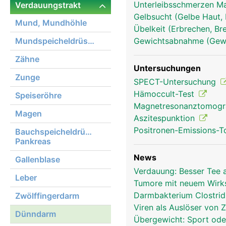
Unterleibsschmerzen 
Verdauungstrakt
Gelbsucht (Gelbe Haut, 
Mund, Mundhöhle
Übelkeit (Erbrechen, Br
dünndarm frau
Mundspeicheldrüsen
Gewichtsabnahme (Gewi
Zähne
Untersuchungen
Zunge
SPECT-Untersuchung
Hämoccult-Test
Speiseröhre
Magnetresonanztomog
Magen
Aszitespunktion
Positronen-Emissions-
Bauchspeicheldrüse,
Pankreas
News
Gallenblase
Verdauung: Besser Tee 
Leber
Tumore mit neuem Wirks
Darmbakterium Clostri
Zwölffingerdarm
Viren als Auslöser von 
Dünndarm
Übergewicht: Sport ode