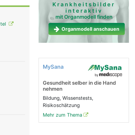
rms ist
Krankheitsbilder
interaktiv
mit Organmodell finden
chleimhaut
ttel
Organmodell anschauen
MySana
Gesundheit selber in die Hand
nehmen
Bildung, Wissenstests,
Risikoschätzung
Mehr zum Thema