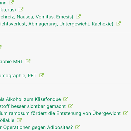
Mann
Ikterus)
echreiz, Nausea, Vomitus, Emesis)
dünndarm mann
chtsverlust, Abmagerung, Untergewicht, Kachexie)
raphie MRT
Tomographie, PET
als Alkohol zum Käsefondue
toff besser sichtbar gemacht
dium ramosum fördert die Entstehung von Übergewicht
Zöliakie
r Operationen gegen Adipositas?