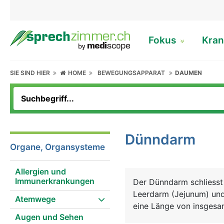
Fokus
Kran
SIE SIND HIER
HOME
BEWEGUNGSAPPARAT
DAUMEN
Dünndarm
Organe, Organsysteme
Allergien und
Immunerkrankungen
Der Dünndarm schliesst
Leerdarm (Jejunum) und
Atemwege
eine Länge von insgesa
Augen und Sehen
Im Dünndarm findet die 