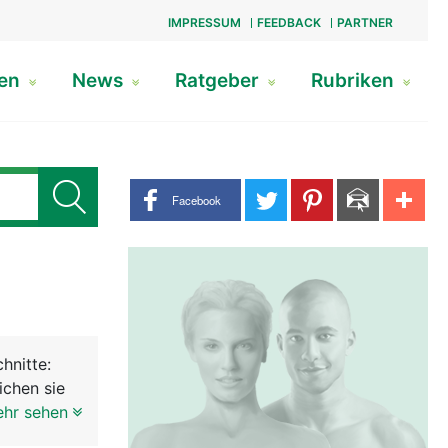
IMPRESSUM
FEEDBACK
PARTNER
gen
News
Ratgeber
Rubriken
Share buttons
Facebook
hnitte:
ichen sie
raum ein.
ehr sehen
d