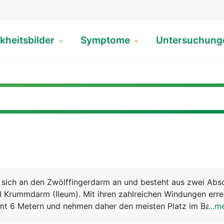
kheitsbilder
Symptome
Untersuchun
 sich an den Zwölffingerdarm an und besteht aus zwei Absc
 Krummdarm (Ileum). Mit ihren zahlreichen Windungen erre
mt 6 Metern und nehmen daher den meisten Platz im Bauch
...m
eigentliche Verdauung statt, das heisst, die Aufspaltung un