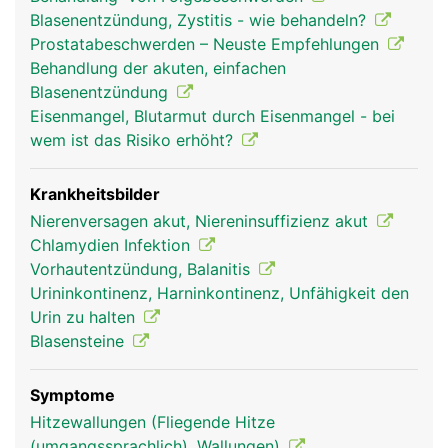
Harnspeicherung und die Harnröhre zur
Blasenentzündung, Zystitis - wie behandeln?
Harnausscheidung.
Prostatabeschwerden – Neuste Empfehlungen
Behandlung der akuten, einfachen
Blasenentzündung
Eisenmangel, Blutarmut durch Eisenmangel - bei
wem ist das Risiko erhöht?
Krankheitsbilder
Nierenversagen akut, Niereninsuffizienz akut
Chlamydien Infektion
Vorhautentzündung, Balanitis
Urininkontinenz, Harninkontinenz, Unfähigkeit den
Urin zu halten
Blasensteine
Symptome
Hitzewallungen (Fliegende Hitze
(umgangssprachlich), Wallungen)