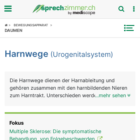
Fokus
BEWEGUNGSAPPARAT
DAUMEN
Krankheitsbilder
Harnwege
(Urogenitalsystem)
Symptome
Untersuchungen
Die Harnwege dienen der Harnableitung und
News
gehören zusammen mit den harnbildenden Nieren
zum Harntrakt. Unterschieden werden anatomisch
...mehr sehen
Ratgeber
ein oberer und ein unterer Harntrakt. Zum oberen
zählen die Nieren und die Harnleiter (Ureter), zum
Rubriken
unteren die Harnblase und die Harnröhre (Urethra).
Fokus
Die Nieren dienen der Harnbildung, die Harnleiter
Multiple Sklerose: Die symptomatische
zum Harntransport in die Blase, die Harnblase zur
Behandlung von Folgebeschwerden