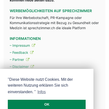
kommen neue Seiten dazu.
WERBEMÖGLICHKEITEN AUF SPRECHZIMMER
Für Ihre Werbebotschaft, PR-Kampagne oder
Kommunikationsstrategie mit Bezug zu Gesundheit oder
Medizin ist sprechzimmer.ch die ideale Platform
INFORMATIONEN
– Impressum
– Feedback
– Partner
– Disclaimer
– Datenschutzerklärung / Privacy Policy
"Diese Website nutzt Cookies. Mit der
weiteren Nutzung erklären Sie sich
– Werbung
einverstanden. "
Infos
– Mehr über unsere Experten
OK