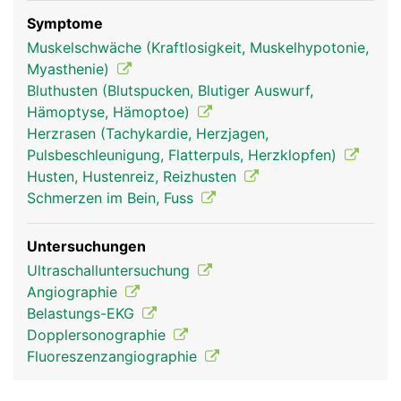
sammelt das Blut aus der oberen Körperhälfte
(Kopf, Hals, Arme, Brust), die untere Hohlvene
Symptome
sammelt das Blut aus der unteren Körperhälfte
Muskelschwäche (Kraftlosigkeit, Muskelhypotonie,
(Beine, Beckenorgane und Bauchraum).
Myasthenie)
Bluthusten (Blutspucken, Blutiger Auswurf,
Hämoptyse, Hämoptoe)
Herzrasen (Tachykardie, Herzjagen,
Pulsbeschleunigung, Flatterpuls, Herzklopfen)
Husten, Hustenreiz, Reizhusten
Schmerzen im Bein, Fuss
Untersuchungen
Ultraschalluntersuchung
hohlvenen frau
hohlvenen mann
Angiographie
Belastungs-EKG
Dopplersonographie
Fluoreszenzangiographie