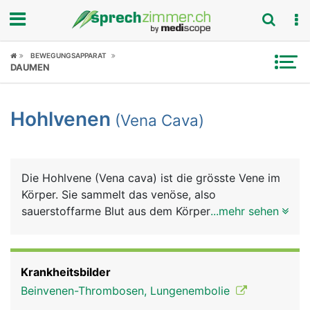
Fokus
BEWEGUNGSAPPARAT
DAUMEN
Krankheitsbilder
Hohlvenen
(Vena Cava)
Symptome
Untersuchungen
Die Hohlvene (Vena cava) ist die grösste Vene im
News
Körper. Sie sammelt das venöse, also
sauerstoffarme Blut aus dem Körper und leitet es
...mehr sehen
Ratgeber
zurück zum rechten Herz, von wo es weiter in die
Lunge gepumpt wird, um wieder mit Sauerstoff
Rubriken
angereichert zu werden. Eigentlich sind es zwei
Krankheitsbilder
Hohlvenen, da sie in einen oberen und unteren
Beinvenen-Thrombosen, Lungenembolie
Abschnitt unterteilt wird. Die obere Hohlvene