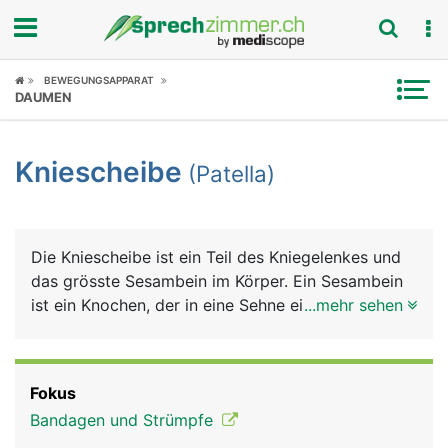
Fokus
BEWEGUNGSAPPARAT
DAUMEN
Krankheitsbilder
Kniescheibe
(Patella)
Symptome
Untersuchungen
Die Kniescheibe ist ein Teil des Kniegelenkes und
News
das grösste Sesambein im Körper. Ein Sesambein
ist ein Knochen, der in eine Sehne eingelagert ist,
...mehr sehen
Ratgeber
bei der Kniescheibe ist es die Sehne des
vierköpfigen Oberschenkelmuskels, die vorne am
Rubriken
Knie zum Schienbein zieht. Die Kniescheibe ist
Fokus
dreieckig, mit der Spitze nach unten zeigend. Sie
Bandagen und Strümpfe
sorgt erstens für eine Reibungsminderung der