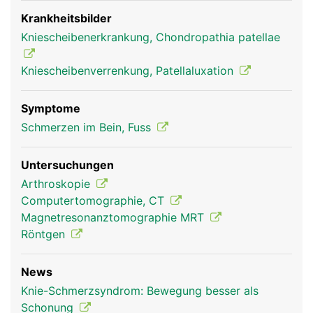
genannten Sehne bei der Kniebeugung und
zweitens verstärkt sie die Kraft des
Krankheitsbilder
Oberschenkelmuskels auf den Unterschenkel, da
Kniescheibenerkrankung, Chondropathia patellae
sie wie ein Hebel wirkt. Dadurch kann die vordere
Oberschenkelmuskulatur das Bein auch bei
Kniescheibenverrenkung, Patellaluxation
gebeugtem Knie wieder strecken.
Symptome
Schmerzen im Bein, Fuss
Untersuchungen
Arthroskopie
Computertomographie, CT
Magnetresonanztomographie MRT
Röntgen
Kniescheibe Frau
News
Knie-Schmerzsyndrom: Bewegung besser als
Schonung