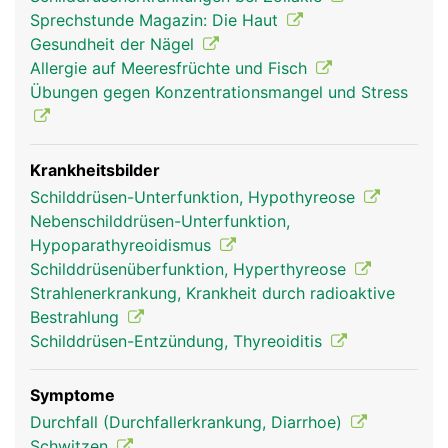
wirken auf fast alle Körperzellen, indem sie den
Sprechstunde Magazin: Die Haut
Stoffwechsel anregen. So haben sie Einfluss auf
Gesundheit der Nägel
Zucker-, Fett- und Eiweisshaushalt, Wärmehaushalt
Allergie auf Meeresfrüchte und Fisch
und Körpertemperatur, Herz- Kreislaufsystem,
Übungen gegen Konzentrationsmangel und Stress
Funktion von Darm, Muskeln und Nervensystem
sowie Gemütsverfassung und Leistungsfähigkeit.
Beim Kind steuern die Schilddrüsenhormone
zudem die Gehirn- und Nervenentwicklung sowie
Krankheitsbilder
das Knochenwachstum. Das Calcitonin ist an der
Schilddrüsen-Unterfunktion, Hypothyreose
Feinregulation von Kalzium im Blut beteiligt. Für
Nebenschilddrüsen-Unterfunktion,
die Produktion der Schilddrüsenhormone benötigt
Hypoparathyreoidismus
die Schilddrüse Jod, das sie aus der Nahrung über
Schilddrüsenüberfunktion, Hyperthyreose
das Blut erhält und speichert.
Strahlenerkrankung, Krankheit durch radioaktive
Bestrahlung
Schilddrüsen-Entzündung, Thyreoiditis
Symptome
Durchfall (Durchfallerkrankung, Diarrhoe)
Schwitzen