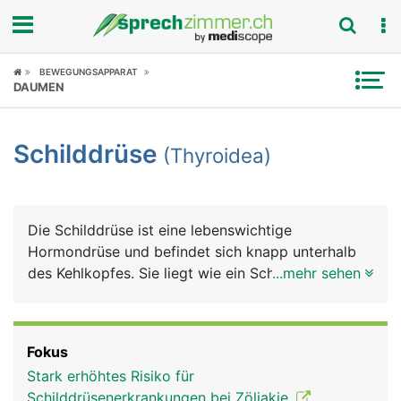
Fokus
BEWEGUNGSAPPARAT
DAUMEN
Krankheitsbilder
Schilddrüse
(Thyroidea)
Symptome
Untersuchungen
Die Schilddrüse ist eine lebenswichtige
News
Hormondrüse und befindet sich knapp unterhalb
des Kehlkopfes. Sie liegt wie ein Schild vor
...mehr sehen
Ratgeber
Kehlkopf und Luftröhre. Die Schilddrüse hat die
Form eines Schmetterlings mit zwei Flügel, die
Rubriken
über eine Gewebebrücke verbunden sind. Die
Fokus
Schilddrüse produziert Schilddrüsenhormone und
Stark erhöhtes Risiko für
das Hormon Calcitonin. Die Schilddrüsenhormone
Schilddrüsenerkrankungen bei Zöliakie