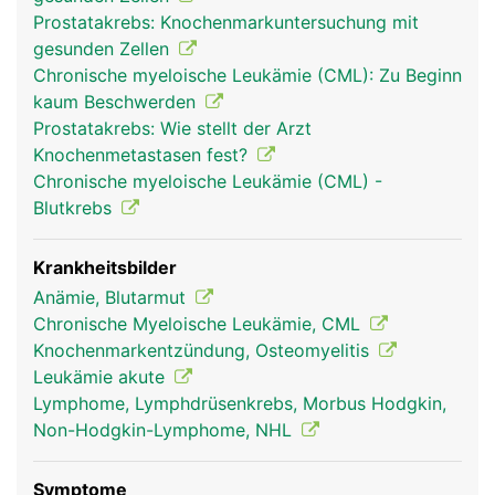
(Erythrozyten) zum Sauerstofftransport im Blut,
Prostatakrebs: Knochenmarkuntersuchung mit
die weissen Blutkörperchen (Leukozyten) zur
gesunden Zellen
Abwehr von Infektionen und die Blutplättchen
Chronische myeloische Leukämie (CML): Zu Beginn
(Thrombozyten) zur Blutstillung. Im Knochenmark
kaum Beschwerden
wird ausserdem ein Teil des Blutes als "Reserve"
Prostatakrebs: Wie stellt der Arzt
gespeichert. Bei einer Verletzung mit schnellem
Knochenmetastasen fest?
Blutverlust können diese Blutreserven
Chronische myeloische Leukämie (CML) -
herangezogen werden. Knochenmark ist nicht zu
Blutkrebs
verwechseln mit dem Rückenmark in der
Wirbelsäule.
Krankheitsbilder
Anämie, Blutarmut
Chronische Myeloische Leukämie, CML
Knochenmarkentzündung, Osteomyelitis
Leukämie akute
Lymphome, Lymphdrüsenkrebs, Morbus Hodgkin,
Non-Hodgkin-Lymphome, NHL
Symptome