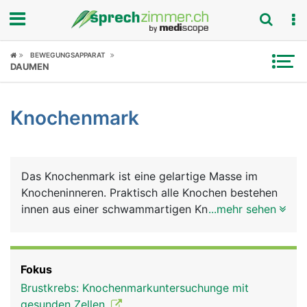
Fokus
BEWEGUNGSAPPARAT
DAUMEN
Krankheitsbilder
Knochenmark
Symptome
Untersuchungen
Das Knochenmark ist eine gelartige Masse im
News
Knocheninneren. Praktisch alle Knochen bestehen
innen aus einer schwammartigen Knochenstruktur,
...mehr sehen
Ratgeber
in die das Knochenmark eingelagert ist. Es ist für
die Blutproduktion verantwortlich. Pro Sekunde
Rubriken
werden im Knochenmark etwa 2 Millionen neue
Fokus
Blutzellen gebildet, die wichtige Aufgaben erfüllen.
Brustkrebs: Knochenmarkuntersuchunge mit
Diese umfassen die roten Blutkörperchen
gesunden Zellen